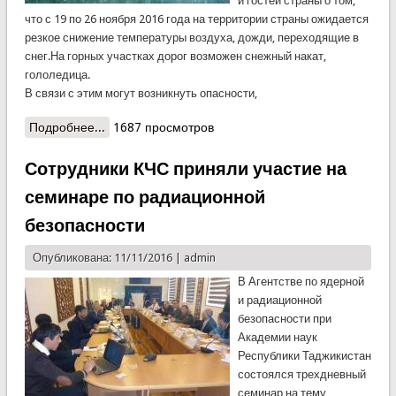
и гостей страны о том,
что с 19 по 26 ноября 2016 года на территории страны ожидается
резкое снижение температуры воздуха, дожди, переходящие в
снег.На горных участках дорог возможен снежный накат,
гололедица.
В связи с этим могут возникнуть опасности,
Подробнее...
о КЧС предупреждает
1687 просмотров
Сотрудники КЧС приняли участие на
семинаре по радиационной
безопасности
Опубликована: 11/11/2016 |
admin
В Агентстве по ядерной
и радиационной
безопасности при
Академии наук
Республики Таджикистан
состоялся трехдневный
семинар на тему