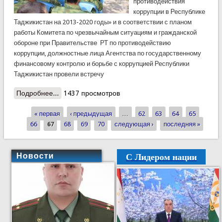
противодействия
коррупции в Республике
Таджикистан на 2013-2020 годы» и в соответствии с планом
работы Комитета по чрезвычайным ситуациям и гражданской
обороне при Правительстве РТ по противодействию
коррупции, должностные лица Агентства по государственному
финансовому контролю и борьбе с коррупцией Республики
Таджикистан провели встречу
Подробнее...
о Профилактические встречи в воинских частях
1437 просмотров
КЧС
« первая
‹ предыдущая
…
62
63
64
65
Страницы
66
67
68
69
70
следующая ›
последняя »
С Лидером нации
Новости