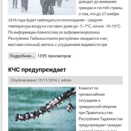
доводит до внимания
граждан и гостей страны,
о том, что до 27 ноября
2016 года будет наблюдаться похолодание - средняя
температура воздуха составит днем до -5 -7°С, ночью -10-15°С.
По информации
Агентства
по
гидрометеорологии
Республики
Таджикистан
по республике ожидается снег,
местами сильный, метель с ухудшением видимости при
Подробнее...
о КЧС предупреждает!
1395 просмотров
КЧС предупреждает
Опубликована: 15/11/2016 |
admin
Комитет по
чрезвычайным
ситуациям и
гражданской обороне
при Правительстве
Республики Таджикистан
предупреждает граждан