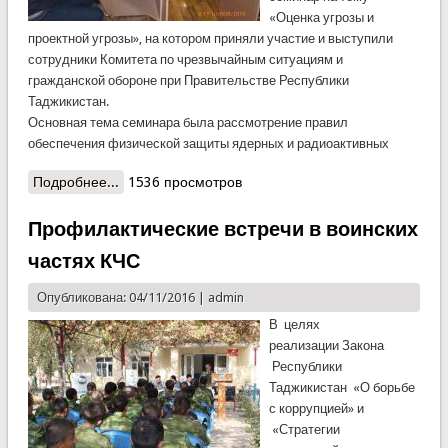
«Оценка угрозы и
проектной угрозы», на котором приняли участие и выступили
сотрудники Комитета по чрезвычайным ситуациям и
гражданской обороне при Правительстве Республики
Таджикистан.
Основная тема семинара была рассмотрение правил
обеспечения физической защиты ядерных и радиоактивных
Подробнее...
о Сотрудники КЧС приняли участие на семинаре
1536 просмотров
по радиационной безопасности
Профилактические встречи в воинских
частях КЧС
Опубликована: 04/11/2016 |
admin
В целях
реализации Закона
Республики
Таджикистан «О борьбе
с коррупцией» и
«Стратегии