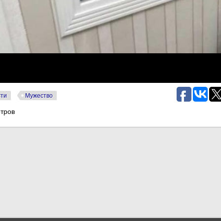
сти
Мужество
тров