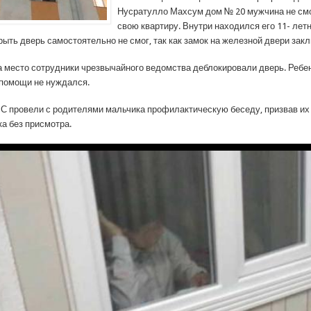
Нусратулло Махсум дом № 20 мужчина не смо
свою квартиру. Внутри находился его 11- лет
рыть дверь самостоятельно не смог, так как замок на железной двери зак
 место сотрудники чрезвычайного ведомства деблокировали дверь. Ребен
помощи не нуждался.
С провели с родителями мальчика профилактическую беседу, призвав их
ка без присмотра.