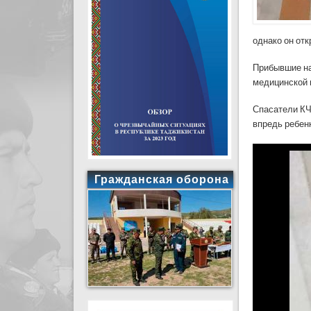
однако он отк
Прибывшие на
медицинской 
Спасатели КЧ
впредь ребен
Гражданская оборона