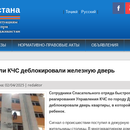
стана
|
Тоҷикӣ
|
Русский
|
ИЗЫ
НОРМАТИВНО-ПРАВОВЫЕ АКТЫ
ОБЪЯВЛЕНИЯ
ли КЧС деблокировали железную дверь
а: 02/04/2025 |
redaktor
Сотрудники Спасательного отряда быстро
реагирования Управления КЧС по городу 
деблокировали дверь квартиры, в которо
ребенок.
Сигнал о происшествии поступил в дежурную 
жительницы столицы. В многоквартирном дом