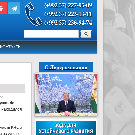
Поиск
Форма поиска
КОНТАКТЫ
С Лидером нации
го
Душанбе
й находился
часть КЧС от
е по улице