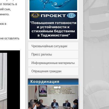
г попасть в
ний сын,
линило.
ок в
 не оставлять
Чрезвычайные ситуации
Пресс релизы
Информационные материалы
Обращения граждан
Координация