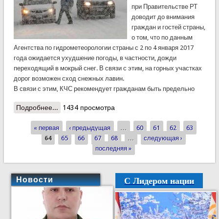
при Правительстве РТ
доводит до внимания
граждан и гостей страны,
о том, что по данным
Агентства по гидрометеорологии страны с 2 по 4 января 2017
года ожидается ухудшение погоды, в частности, дожди
переходящий в мокрый снег. В связи с этим, на горных участках
дорог возможен сход снежных лавин.
В связи с этим, КЧС рекомендует гражданам быть предельно
Подробнее...
о КЧС предупреждает: холодная погода!
1434 просмотра
« первая
‹ предыдущая
…
60
61
62
63
Страницы
64
65
66
67
68
…
следующая ›
последняя »
С Лидером нации
Новости