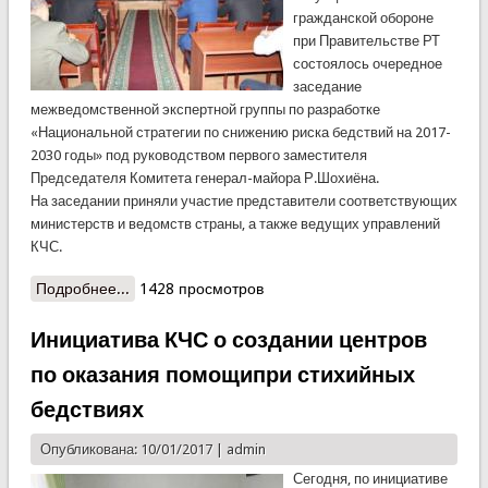
гражданской обороне
при Правительстве РТ
состоялось очередное
заседание
межведомственной экспертной группы по разработке
«Национальной стратегии по снижению риска бедствий на 2017-
2030 годы» под руководством первого заместителя
Председателя Комитета генерал-майора Р.Шохиёна.
На заседании приняли участие представители соответствующих
министерств и ведомств страны, а также ведущих управлений
КЧС.
Подробнее...
о Заседание межведомственной рабочей группы
1428 просмотров
в КЧС
Инициатива КЧС о создании центров
по оказания помощипри стихийных
бедствиях
Опубликована: 10/01/2017 |
admin
Сегодня, по инициативе