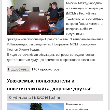
Миссии Международной
организации по миграции
(МОМ) в Республике
Таджикистан состоялась
встреча Главы Комитета
по чрезвычайным
ситуациям и
гражданской обороне при Правительстве РТ генерал-лейтенанта
Р.Назарзода с руководителем Программы МОМ господином
Ноелом Хилом Тедди.
В ходе встречи были обсуждены вопросы сотрудничества,
деятельности и будущих совместных проектовпо оказанию
Подробнее...
о Инициатива КЧС о создании центров по
1467 просмотров
оказания помощипри стихийных бедствиях
Уважаемые пользователи и
посетители сайта, дорогие друзья!
Опубликована: 31/12/2016 |
admin
Комитет по
чрезвычайным