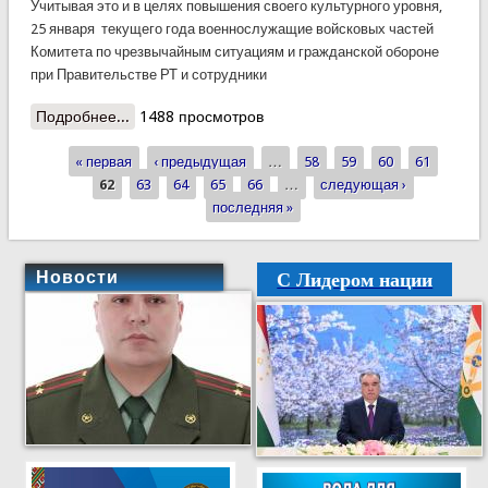
Учитывая это и в целях повышения своего культурного уровня,
25 января текущего года военнослужащие войсковых частей
Комитета по чрезвычайным ситуациям и гражданской обороне
при Правительстве РТ и сотрудники
Подробнее...
о Солдаты КЧС посетили театр
1488 просмотров
« первая
‹ предыдущая
…
58
59
60
61
Страницы
62
63
64
65
66
…
следующая ›
последняя »
С Лидером нации
Новости