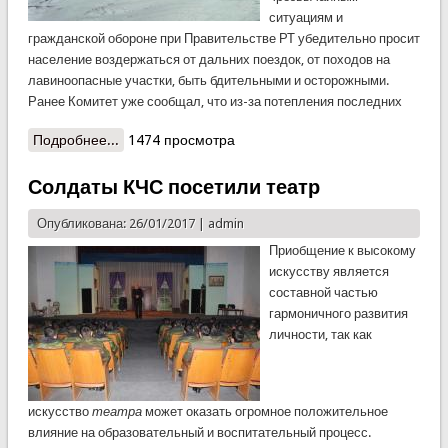
ситуациям и
гражданской обороне при Правительстве РТ убедительно просит
население воздержаться от дальних поездок, от походов на
лавиноопасные участки, быть бдительными и осторожными.
Ранее Комитет уже сообщал, что из-за потепления последних
Подробнее...
о В ГБАО сход лавины, погибла женщина
1474 просмотра
Солдаты КЧС посетили театр
Опубликована: 26/01/2017 |
admin
Приобщение к высокому
искусству является
составной частью
гармоничного развития
личности, так как
искусство
театра
может оказать огромное положительное
влияние на образовательный и воспитательный процесс.