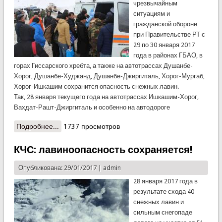
чрезвычайным
ситуациям и
гражданской обороне
при Правительстве РТ с
29 по 30 января 2017
года в районах ГБАО, в
горах Гиссарского хребта, а также на автотрассах Душанбе-
Хорог, Душанбе-Худжанд, Душанбе-Джиргиталь, Хорог-Мургаб,
Хорог-Ишкашим сохранится опасность снежных лавин.
Так, 28 января текущего года на автотрассах Ишкашим-Хорог,
Вахдат-Рашт-Джиргиталь и особенно на автодороге
Подробнее...
о КЧС: Если Вам дорога Ваша жизнь и жизнь
1737 просмотров
Ваших близких воздержитесь от поездок в эти
дни!
КЧС: лавиноопасность сохраняется!
Опубликована: 29/01/2017 |
admin
28 января 2017 года в
результате схода 40
снежных лавин и
сильным снегопаде