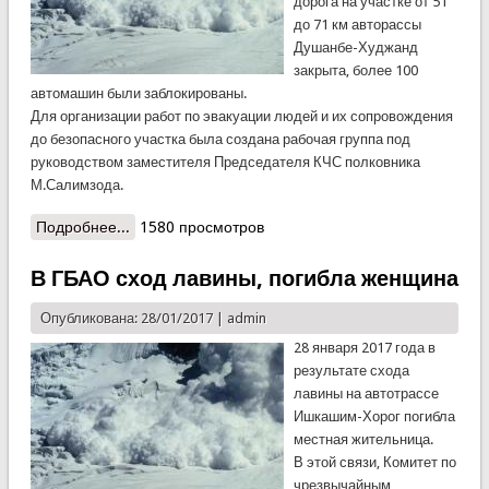
дорога на участке от 51
до 71 км авторассы
Душанбе-Худжанд
закрыта, более 100
автомашин были заблокированы.
Для организации работ по эвакуации людей и их сопровождения
до безопасного участка была создана рабочая группа под
руководством заместителя Председателя КЧС полковника
М.Салимзода.
Подробнее...
о КЧС: лавиноопасность сохраняется!
1580 просмотров
В ГБАО сход лавины, погибла женщина
Опубликована: 28/01/2017 |
admin
28 января 2017 года в
результате схода
лавины на автотрассе
Ишкашим-Хорог погибла
местная жительница.
В этой связи, Комитет по
чрезвычайным