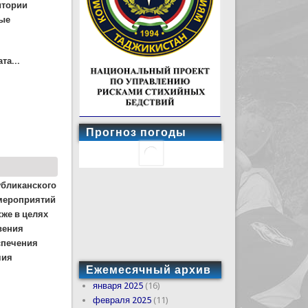
итории
ные
та...
Прогноз погоды
убликанского
мероприятий
кже в целях
вения
спечения
чия
Ежемесячный архив
января 2025
(16)
февраля 2025
(11)