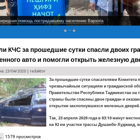
чередная помощь пострадавшему населению Варзоба
ли КЧС за прошедшие сутки спасли двоих гр
енного авто и помогли открыть железную дв
а: 23/04/2020 |
redaktor
За прошедшие сутки спасателями Комитета 
чрезвычайным ситуациям и гражданской об
Правительстве Республики Таджикистан на 
страны были спасены двое граждан и оказа
открытии захлопнувшихся железных дверей
Так, 23 апреля 2020 года в 03:10 минут местн
на 92 км участки трассы Душанбе-Худжанд, в
..
о Спасатели КЧС за прошедшие сутки спасли двоих граждан из ис
1579 просмотров