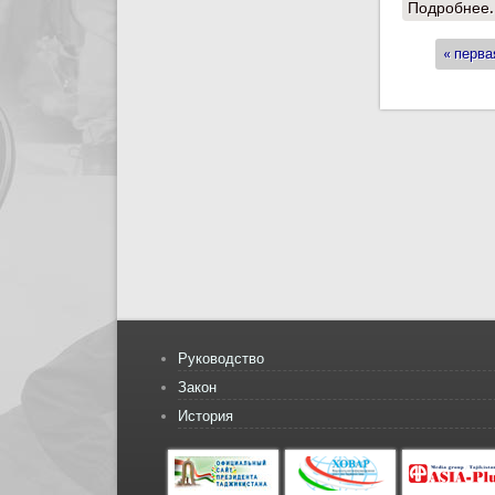
Подробнее.
« перва
Стран
Руководство
Закон
История