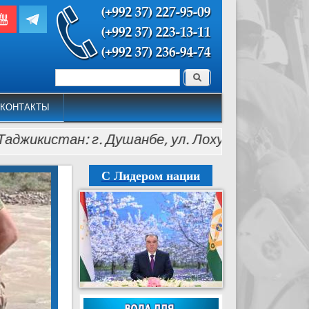
Поиск
Форма поиска
КОНТАКТЫ
истан: г. Душанбе, ул. Лохути, 26, тел.: (+992 37
С Лидером нации