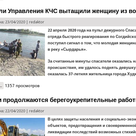
дверь
ли Управления КЧС вытащили женщину из в
а: 23/04/2020 |
redaktor
22 апреля 2020 года на пульт дежурного Спа
отряда быстрого реагирования по Согдийск
поступил сигнал о том, что молодая женщин
в реку «Сырдарья».
За считанные минуты спасатели оказались н
происшествия, им удалось поднять девушку
оказалась 37-летняя жительница города Худ
..
о Спасатели Управления КЧС вытащили женщину из воды
1357 просмотров
и продолжаются берегоукрепительные рабо
а: 22/04/2020 |
redaktor
В целях защиты населения и социально-эко
объектов, предотвращения и своевременно
ликвидации последствий возможных стихи