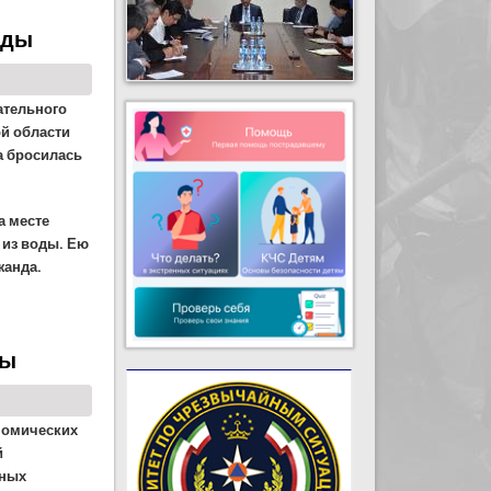
оды
сательного
ой области
а бросилась
а месте
 из воды. Ею
жанда.
ты
номических
й
йных