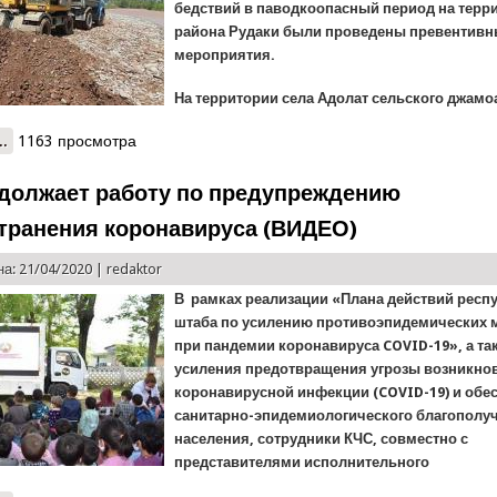
бедствий в паводкоопасный период на терр
района Рудаки были проведены превентив
мероприятия.
На территории села Адолат сельского джамоа
..
о В Рудаки продолжаются берегоукрепительные работы
1163 просмотра
должает работу по предупреждению
транения коронавируса (ВИДЕО)
а: 21/04/2020 |
redaktor
В рамках реализации «Плана действий респ
штаба по усилению противоэпидемических 
при пандемии коронавируса COVID-19», а та
усиления предотвращения угрозы возникно
коронавирусной инфекции (COVID-19) и обе
санитарно-эпидемиологического благополу
населения, сотрудники КЧС, совместно с
представителями исполнительного