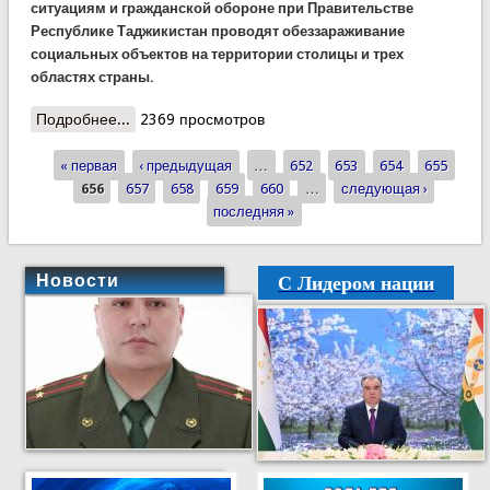
ситуациям и гражданской обороне при Правительстве
Республике Таджикистан проводят обеззараживание
социальных объектов на территории столицы и трех
областях страны.
Подробнее...
о Сотрудники КЧС продолжают обеззараживать
2369 просмотров
социальные объекты (ВИДЕО)
« первая
‹ предыдущая
…
652
653
654
655
Страницы
656
657
658
659
660
…
следующая ›
последняя »
С Лидером нации
Новости