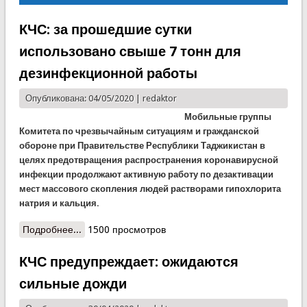
КЧС: за прошедшие сутки
использовано свыше 7 тонн для
дезинфекционной работы
Опубликована: 04/05/2020 |
redaktor
Мобильные группы
Комитета по чрезвычайным ситуациям и гражданской
обороне при Правительстве Республики Таджикистан в
целях предотвращения распространения коронавирусной
инфекции продолжают активную работу по дезактивации
мест массового скопления людей растворами гипохлорита
натрия и кальция.
Подробнее...
о КЧС: за прошедшие сутки использовано свыше
1500 просмотров
7 тонн для дезинфекционной работы
КЧС предупреждает: ожидаются
сильные дожди