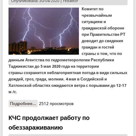
Опубликована: 30/04/2020 |
redaktor
Комитет по
чрезвычайным
ситуациям и
гражданской обороне
при Правительстве РТ
доводит до сведения
граждан и гостей
страны о том, что по
данным Агентства по гидрометеорологии Республики
Таджикистан до 5 мая 2020 года на территории
страны сохранится неблагоприятная погода в виде сильных
дождей, гроз, града, молнии. 4 мая в Согдийской и
Хатлонской областях ожидаются ветра с порывами до 12-17
м /с.
Подробнее...
о КЧС предупреждает: ожидаются сильные
2512 просмотров
дожди
КЧС продолжает работу по
обеззараживанию