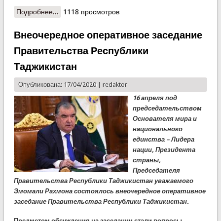
Подробнее...
о В Ванджском районе прошли комплексные
1118 просмотров
учения по гражданской обороне
Внеочередное оперативное заседание
Правительства Республики
Таджикистан
Опубликована: 17/04/2020 |
redaktor
16 апреля под
председательством
Основателя мира и
национального
единства – Лидера
нации, Президента
страны,
Председателя
Правительства Республики Таджикистан уважаемого
Эмомали Рахмона состоялось внеочередное оперативное
заседание Правительства Республики Таджикистан.
Предметом обсуждения на заседании стали вопросы...