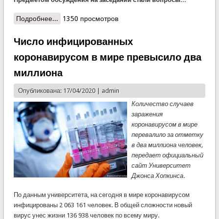
Подробнее...
о Внеочередное оперативное заседание
1350 просмотров
Правительства Республики Таджикистан
Число инфицированных
коронавирусом в мире превысило два
миллиона
Опубликована: 17/04/2020 |
admin
Количество случаев
заражения
коронавирусом в мире
перевалило за отметку
в два миллиона человек,
передает официальный
сайт Университет
Джонса Хопкинса.
По данным университета, на сегодня в мире коронавирусом
инфицированы 2 063 161 человек. В общей сложности новый
вирус унес жизни 136 938 человек по всему миру.