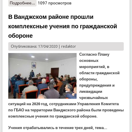
Подробнее...
о Представители министерств и ведомств
1097 просмотров
прошли курсы по гражданской обороне
В Ванджском районе прошли
комплексные учения по гражданской
обороне
Опубликована: 17/04/2020 |
redaktor
Согласно Плану
основных
мероприятий, в
области гражданской
обороны,
предупреждения и
ликвидации
чрезвычайных
ситуаций на 2020 год, сотрудниками Управления Комитета
по ГБАО на территории Ванджского района были проведены
комплексные учения по гражданской обороне.
Учения отрабатывались в течение трех дней, тема...