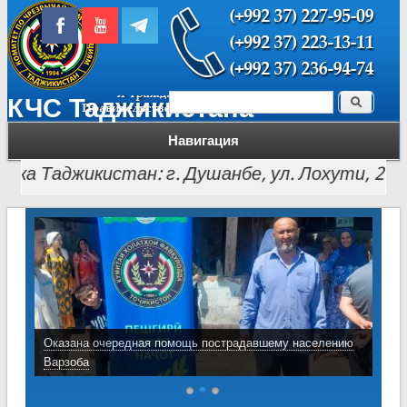
Поиск
КЧС Таджикистана
Форма поиска
Навигация
 Таджикистан: г. Душанбе, ул. Лохути, 26, тел.: (
Оказана очередная помощь пострадавшему населению
Варзоба