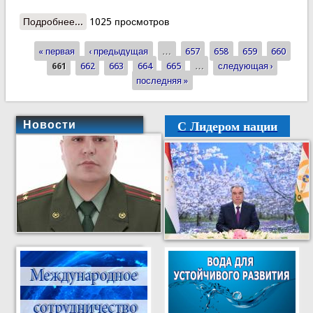
Подробнее...
о Число инфицированных коронавирусом в мире
1025 просмотров
превысило два миллиона
« первая
‹ предыдущая
…
657
658
659
660
Страницы
661
662
663
664
665
…
следующая ›
последняя »
С Лидером нации
Новости