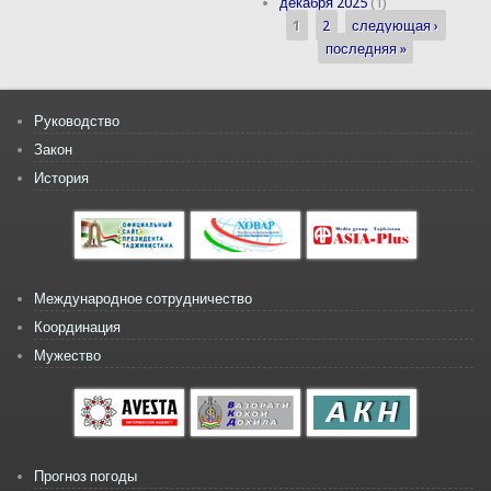
декабря 2025
(1)
1
2
следующая ›
Страницы
последняя »
Руководство
Закон
История
Международное сотрудничество
Координация
Мужество
Прогноз погоды