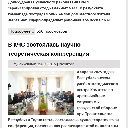
Додихудоева Рушанского района ГБАО был
зарегистрирован сход каменных масс. В результате
камнепада пострадал один жилой дом местного жителя.
Жертв нет. Ущерб определяет районная Комиссия по ЧС.
Подробнее...
о Камнепад в Рушане
656 просмотров
В КЧС состоялась научно-
теоретическая конференция
Опубликована: 05/04/2025 |
redaktor
4 апреля 2025 года в
Республиканском
учебно-методическом
центре Комитета по
чрезвычайным
ситуациям и
гражданской обороне
при Правительстве
Республики Таджикистан состоялась научно-теоретическая
конференция, посвященная реализации пятой инициативы