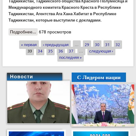
Таджикистан, Таджикского общества Красного Полумесяца и
Международного комитета Красного Креста в Республике
Таджикистан, Агентства Ага Хана Хабитат в Республике
Таджикистан, которые выступили с докладами.
Подробнее...
о В КЧС состоялась научно-теоретическая
678 просмотров
конференция
« первая
‹ предыдущая
…
29
30
31
32
Страницы
33
34
35
36
37
…
следующая ›
последняя »
С Лидером нации
Новости