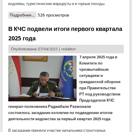
водоемы, туристические маршруты и в горные походы.
Подробнее...
о КЧС напоминает и рекомендует!
526 просмотров
В КЧС подвели итоги первого квартала
2025 года
Опубликована: 07/04/2025 |
redaktor
7 апреля 2025 года в
Комитете по
чрезвычайным
ситуациям и
гражданской обороне
при Правительстве
РТ под руководством
Председателя КЧС
генерал-полковника Раджабали Рахмонали
состоялось заседание коллегии по подведению итогов
деятельности ведомства за первый квартал 2025 года.
В заседании приняли участие начальники структурных