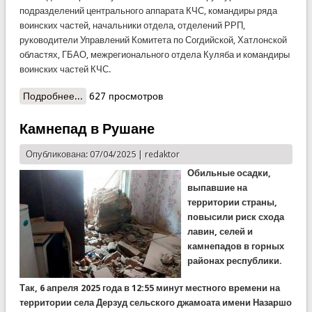
подразделений центрального аппарата КЧС, командиры ряда
воинских частей, начальники отдела, отделений РРП,
руководители Управлений Комитета по Согдийской, Хатлонской
областях, ГБАО, межрегионального отдела Куляба и командиры
воинских частей КЧС.
Подробнее...
о В КЧС подвели итоги первого квартала 2025
627 просмотров
года
Камнепад в Рушане
Опубликована: 07/04/2025 |
redaktor
Обильные осадки,
выпавшие на
территории страны,
повысили риск схода
лавин, селей и
камнепадов в горных
районах республики.
Так,
6 апреля 2025 года
в 12:55
минут местного времени на
территории села
Дерзуд
сельского джамоата имени Назаршо