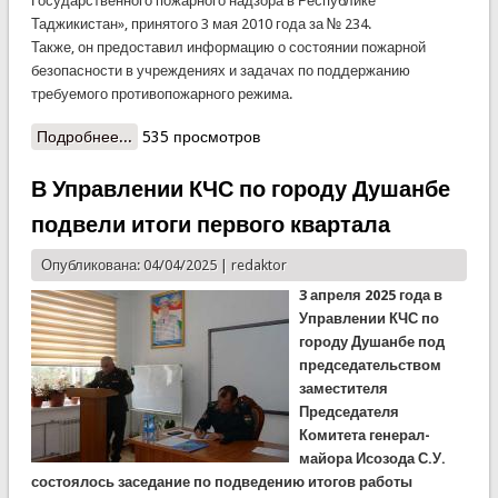
Государственного пожарного надзора в Республике
Таджикистан», принятого 3 мая 2010 года за № 234.
Также, он предоставил информацию о состоянии пожарной
безопасности в учреждениях и задачах по поддержанию
требуемого противопожарного режима.
Подробнее...
о Противопожарная встреча в КЧС
535 просмотров
В Управлении КЧС по городу Душанбе
подвели итоги первого квартала
Опубликована: 04/04/2025 |
redaktor
3 апреля 2025 года в
Управлении КЧС по
городу Душанбе под
председательством
заместителя
Председателя
Комитета генерал-
майора Исозода С.У.
состоялось заседание по подведению итогов работы