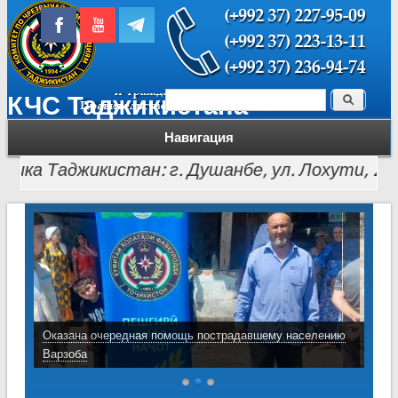
Поиск
КЧС Таджикистана
Форма поиска
Навигация
 Таджикистан: г. Душанбе, ул. Лохути, 26, тел.: 
Оказана очередная помощь пострадавшему населению
Варзоба