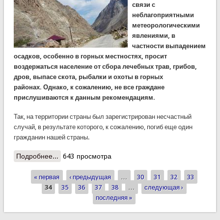
связи с
неблагоприятными
метеорологическими
явлениями, в
частности выпадением
осадков, особенно в горных местностях, просит
воздержаться население от сбора лечебных трав, грибов,
дров, выпасе скота, рыбалки и охоты в горных
районах.
Однако, к сожалению, не все граждане
прислушиваются к данным рекомендациям.
Так, на территории страны был зарегистрирован несчастный
случай, в результате которого, к сожалению, погиб еще один
гражданин нашей страны.
Подробнее...
о В Дарвазе при сборе кислячки погиб местный
643 просмотра
житель
« первая
‹ предыдущая
…
30
31
32
33
Страницы
34
35
36
37
38
…
следующая ›
последняя »