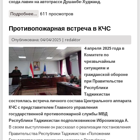
схода лавин на автотрассе Душанбе-Худжанд.
Подробнее...
о КЧС: будьте осторожны, есть угроза схода
611 просмотров
селей и лавин!
Противопожарная встреча в КЧС
Опубликована: 04/04/2025 |
redaktor
4 апреля 2025 года в
Комитете по
чрезвычайным
ситуациям и
гражданской обороне
при Правительстве
Республики
Таджикистан
состоялась встреча личного состава Центрального аппарата
КЧС с представителем Главного управления
государственной противопожарной службы МВД
Республики Таджикистан подполковником Иброхимзода А.
В своем выступлении он рассказал о реализации постановления
Правительства Республики Таджикистан «Положении