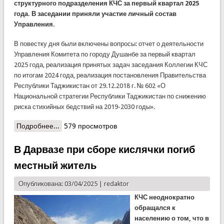
структурного подразделения КЧС за первый квартал 2025
года. В заседании приняли участие личный состав
Управления.
В повестку дня были включены вопросы: отчет о деятельности
Управления Комитета по городу Душанбе за первый квартал
2025 года, реализация принятых задач заседания Коллегии КЧС
по итогам 2024 года, реализация постановления Правительства
Республики Таджикистан от 29.12.2018 г. № 602 «О
Национальной стратегии
Республики Таджикистан по снижению
риска стихийных бедствий на 2019-2030 го
ды».
Подробнее...
о В Управлении КЧС по городу Душанбе подвели
579 просмотров
итоги первого квартала
В Дарвазе при сборе кислячки погиб
местный житель
Опубликована: 03/04/2025 |
redaktor
КЧС неоднократно
обращался к
населению о том, что в