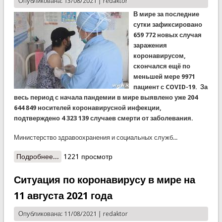
Опубликована: 13/08/2021 |
redaktor
В мире за последние
сутки зафиксировано
659 772 новых случая
заражения
коронавирусом,
скончался ещё по
меньшей мере 9971
пациент с COVID-19. За
весь период с начала пандемии в мире выявлено уже 204
644 849 носителей коронавирусной инфекции,
подтверждено 4 323 139 случаев смерти от заболевания.
Министерство здравоохранения и социальных служб...
Подробнее...
о Ситуация по коронавирусу в Таджикистане и
1221 просмотр
мире на 13 августа 2021 года: в Таджикистане
вакцинацию от коронавируса прошли более 1,5
Ситуация по коронавирусу в мире на
миллиона человек
11 августа 2021 года
Опубликована: 11/08/2021 |
redaktor