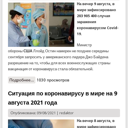
На вечер 9 августа, в
мире зафиксировано
203 905 400 случая
заражения
коронавирусом Covid-
19.
Министр
обороны
США
Ллойд Остин намерен не позднее середины
сентября запросить у американского лидера Джо Байдена
разрешение на то, чтобы для всех военнослужащих страны
вакцинация от коронавируса стала обязательной.
Подробнее...
о Ситуация по коронавирусу в мире на 10
1030 просмотров
августа 2021 года
Ситуация по коронавирусу в мире на 9
августа 2021 года
Опубликована: 09/08/2021 |
redaktor
На вечер 8 августа, в
мире зафиксировано