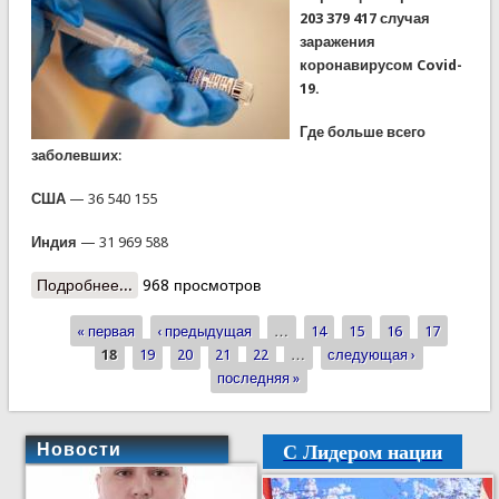
203 379 417 случая
заражения
коронавирусом Covid-
19.
Где больше всего
заболевших
:
США
— 36 540 155
Индия
— 31 969 588
Подробнее...
о Ситуация по коронавирусу в мире на 9 августа
968 просмотров
2021 года
« первая
‹ предыдущая
…
14
15
16
17
Страницы
18
19
20
21
22
…
следующая ›
последняя »
С Лидером нации
Новости