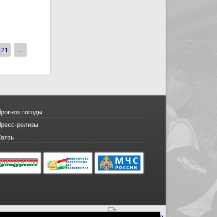
21
…
рогноз погоды
Пресс-релизы
Связь