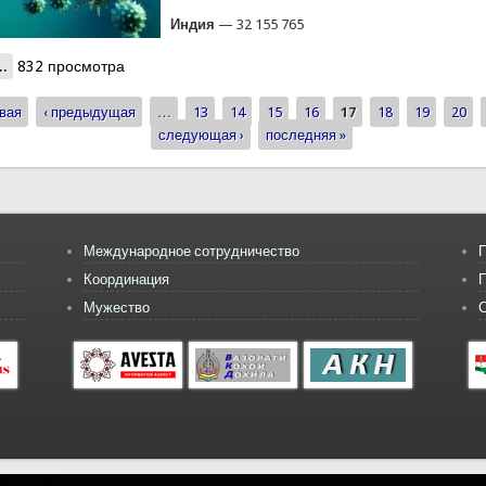
Индия
— 32 155 765
..
о Ситуация по коронавирусу в мире на 14 августа 2021 года
832 просмотра
вая
‹ предыдущая
…
13
14
15
16
17
18
19
20
ицы
следующая ›
последняя »
Международное сотрудничество
П
Координация
Мужество