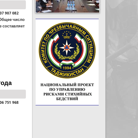
07 907 082
 Общее число
е составляет
года
06 751 968