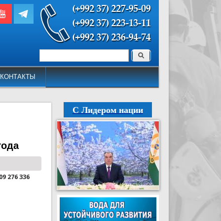
Поиск
Форма поиска
КОНТАКТЫ
С Лидером нации
года
09 276 336