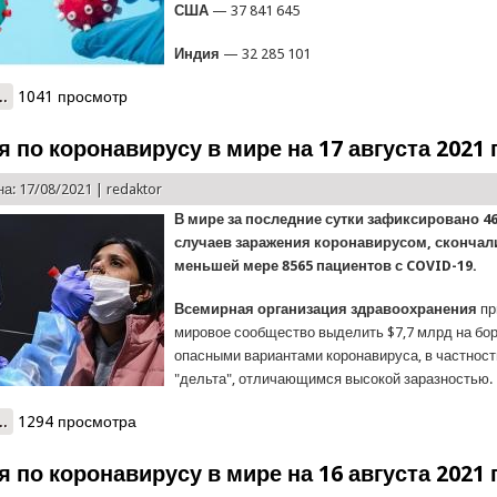
США
— 37 841 645
Индия
— 32 285 101
..
о Ситуация по коронавирусу в мире на 18 августа 2021 года
1041 просмотр
 по коронавирусу в мире на 17 августа 2021 
а: 17/08/2021 |
redaktor
В мире за последние сутки зафиксировано 4
случаев заражения коронавирусом, скончал
меньшей мере 8565 пациентов с COVID-19.
Всемирная организация здравоохранения
пр
мировое сообщество выделить $7,7 млрд на бор
опасными вариантами коронавируса, в частнос
"дельта", отличающимся высокой заразностью.
..
о Ситуация по коронавирусу в мире на 17 августа 2021 года
1294 просмотра
 по коронавирусу в мире на 16 августа 2021 