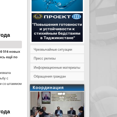
года
Чрезвычайные ситуации
60 516 новых
ись ещё по
Пресс релизы
Информационные материалы
извала
Обращения граждан
ьбу с
ти со штаммом
Координация
года