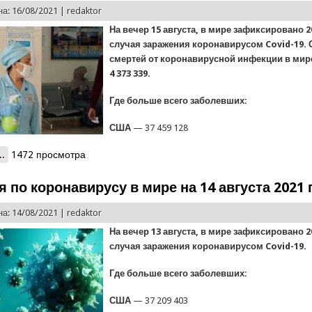
а: 16/08/2021 |
redaktor
На вечер 15 августа, в мире зафиксировано 2
случая заражения коронавирусом Covid-19.
смертей от коронавирусной инфекции в мир
4 373 339.
Где больше всего заболевших:
США
— 37 459 128
..
о Ситуация по коронавирусу в мире на 16 августа 2021 года
1472 просмотра
 по коронавирусу в мире на 14 августа 2021 
а: 14/08/2021 |
redaktor
На вечер 13 августа, в мире зафиксировано 2
случая заражения коронавирусом Covid-19.
Где больше всего заболевших:
США
— 37 209 403