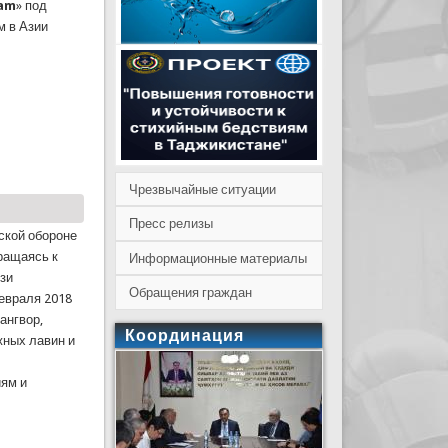
am
» под
м в Азии
С
Чрезвычайные ситуации
Пресс релизы
ской обороне
ращаясь к
Информационные материалы
язи
Обращения граждан
евраля 2018
ангвор,
Координация
жных лавин и
иям и