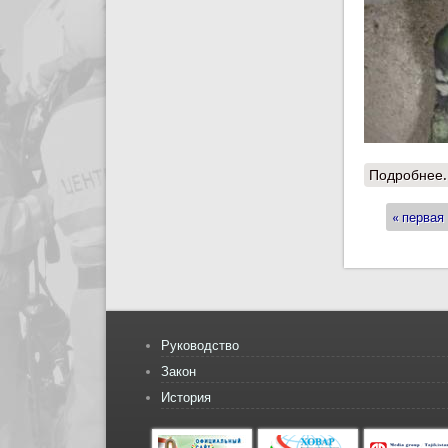
Подробнее.
« первая
Стран
Руководство
Закон
История