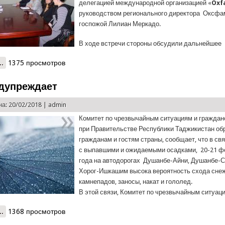
делегацией международной организацией «
Oxf
руководством регионального директора Оксфа
госпожой Лилиан Меркадо.
В ходе встречи стороны обсудили дальнейшее
..
о Встреча делегации международной организацией «Oxfam» в КЧ
1375 просмотров
дупреждает
а: 20/02/2018 |
admin
Комитет по чрезвычайным ситуациям и граждан
при Правительстве Республики Таджикистан об
гражданам и гостям страны, сообщает, что в св
с выпавшими и ожидаемыми осадками, 20-21 ф
года на автодорогах Душанбе-Айни, Душанбе-С
Хорог-Ишкашим высока вероятность схода сне
камнепадов, заносы, накат и гололед.
В этой связи, Комитет по чрезвычайным ситуац
..
о КЧС предупреждает
1368 просмотров