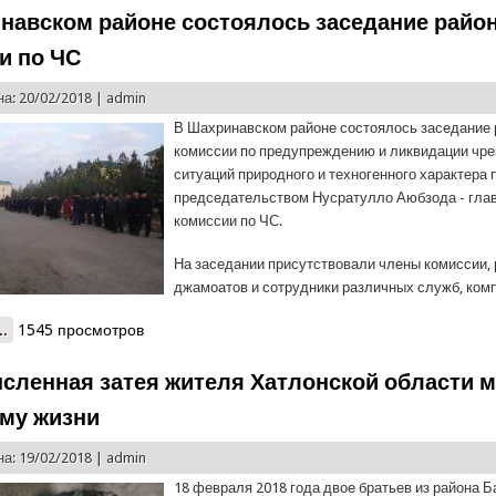
навском районе состоялось заседание райо
и по ЧС
а: 20/02/2018 |
admin
В Шахринавском районе состоялось заседание
комиссии по предупреждению и ликвидации чр
ситуаций природного и техногенного характера 
председательством Нусратулло Аюбзода - гла
комиссии по ЧС.
На заседании присутствовали члены комиссии,
джамоатов и сотрудники различных служб, ком
..
о В Шахринавском районе состоялось заседание районной комис
1545 просмотров
сленная затея жителя Хатлонской области 
ему жизни
а: 19/02/2018 |
admin
18 февраля 2018 года двое братьев из района 