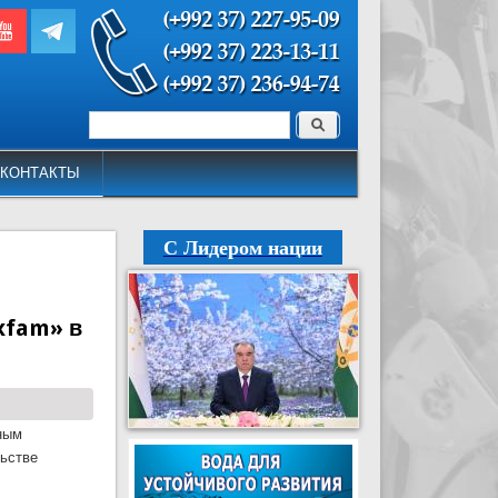
Поиск
Форма поиска
КОНТАКТЫ
С Лидером нации
xfam» в
йным
льстве