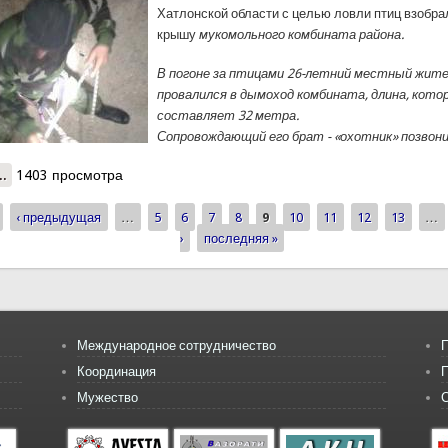
Хатлонской области с целью ловли птиц взобра
крышу
мукомольного комбината района.
В погоне за птицами 26-летний местный жит
провалился в дымоход комбината, длина, кото
составляет 32 метра.
Сопровождающий его брат - «охотник» позвони
..
о Легкомысленная затея жителя Хатлонской области могла стоить
1403 просмотра
‹ предыдущая
…
5
6
7
8
9
10
11
12
13
…
ицы
›
последняя »
Международное сотрудничество
П
Координация
Мужество