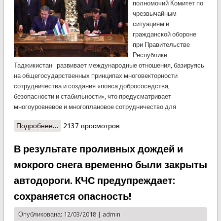
полномочий Комитет по
чрезвычайным
ситуациям и
гражданской обороне
при Правительстве
Республики
Таджикистан развивает международные отношения, базируясь
на общегосударственных принципах многовекторности
сотрудничества и создания «пояса добрососедства,
безопасности и стабильности», что предусматривает
многоуровневое и многоплановое сотрудничество для
Подробнее...
о Таджикистан и Узбекистан будут вести
2137 просмотров
совместную борьбу со стихийными бедствиями!
В результате проливных дождей и
мокрого снега временно были закрыты
автодороги. КЧС предупреждает:
сохраняется опасность!
Опубликована: 12/03/2018 |
admin