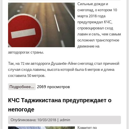
Сильные дожди и
снегопад, о котором 10
марта 2018 года
предупреждал КЧС,
спровоцировал сход
лавин и сель, чем самым
осложнил транспортное
движение на
автодорогах страны.
Так, на 72 км автодороги Душанбе-Айни снегопад стал причиной
случая схода лавины, высота которой была 6 метров и длина
составила 50 метров.
Подробнее...
о В результате проливных дождей и мокрого
2069 просмотров
снега временно были закрыты автодороги. КЧС
предупреждает: сохраняется опасность!
КЧС Таджикистана предупреждает о
непогоде
Опубликована: 10/03/2018 |
admin
Комитет по