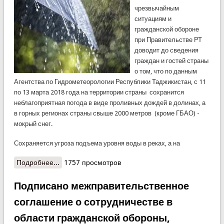
чрезвычайным
ситуациям и
гражданской обороне
при Правительстве РТ
доводит до сведения
граждан и гостей страны
о том, что по данным
Агентства по Гидрометеорологии Республики Таджикистан, с 11
по 13 марта 2018 года на территории страны сохранится
неблагоприятная погода в виде проливных дождей в долинах, а
в горных регионах страны свыше 2000 метров (кроме ГБАО) -
мокрый снег.
Сохраняется угроза подъема уровня воды в реках, а на
Подробнее...
о КЧС Таджикистана предупреждает о непогоде
1757 просмотров
Подписано межправительственное
соглашение о сотрудничестве в
области гражданской обороны,