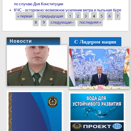
по случаю Дня Конституции
КЧС - осторожно: возможное усиление ветра и пыльная буря
« первая
‹ предыдущая
1
2
3
4
5
6
7
Страницы
8
9
следующая ›
последняя »
С Лидером нации
Новости