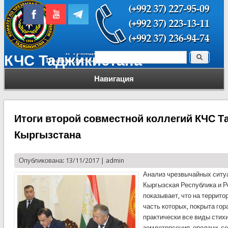
Поиск
КЧС Таджикистана
Форма поиска
Навигация
Итоги второй совместной коллегий КЧС Т
Кыргызстана
Опубликована: 13/11/2017 |
admin
Анализ чрезвычайных ситу
Кыргызская Республика и 
показывает, что на террито
часть которых, покрыта го
практически все виды стих
землетрясения, оползни, се