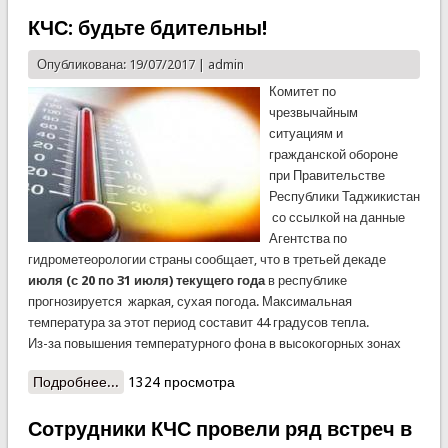
полугодия 2017 года
КЧС: будьте бдительны!
Опубликована: 19/07/2017 |
admin
Комитет по
чрезвычайным
ситуациям и
гражданской обороне
при Правительстве
Республики Таджикистан
со ссылкой на данные
Агентства по
гидрометеорологии страны сообщает, что в третьей декаде
июля (с 20 по 31 июля) текущего года
в республике
прогнозируется жаркая, сухая погода. Максимальная
температура за этот период составит 44 градусов тепла.
Из-за повышения температурного фона в высокогорных зонах
Подробнее...
о КЧС: будьте бдительны!
1324 просмотра
Сотрудники КЧС провели ряд встреч в