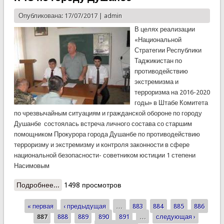
Опубликована: 17/07/2017 |
admin
В целях реализации
«Национальной
Стратегии Республики
Таджикистан по
противодействию
экстремизма и
терроризма на 2016-2020
годы» в Штабе Комитета
по чрезвычайным ситуациям и гражданской обороне по городу
Душанбе состоялась встреча личного состава со старшим
помощником Прокурора города Душанбе по противодействию
терроризму и экстремизму и контроля законности в сфере
национальной безопасности- советником юстиции 1 степени
Насимовым
Подробнее...
о Профилактическая встреча в Штабе КЧС по
1498 просмотров
городу Душанбе
« первая
‹ предыдущая
…
883
884
885
886
Страницы
887
888
889
890
891
…
следующая ›