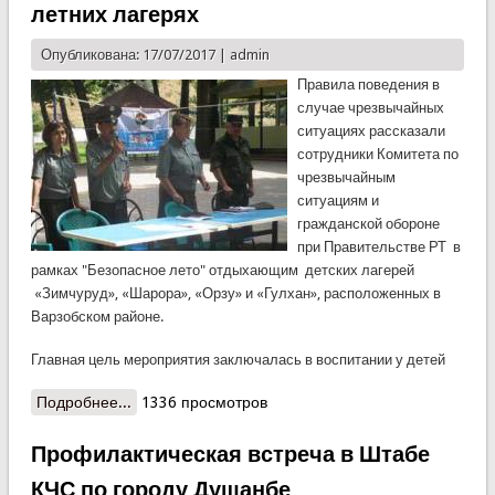
летних лагерях
Опубликована: 17/07/2017 |
admin
Правила поведения в
случае чрезвычайных
ситуациях рассказали
сотрудники Комитета по
чрезвычайным
ситуациям и
гражданской обороне
при Правительстве РТ в
рамках "Безопасное лето" отдыхающим детских лагерей
«Зимчуруд», «Шарора», «Орзу» и «Гулхан», расположенных в
Варзобском районе.
Главная цель мероприятия заключалась в воспитании у детей
Подробнее...
о Сотрудники КЧС провели ряд встреч в летних
1336 просмотров
лагерях
Профилактическая встреча в Штабе
КЧС по городу Душанбе