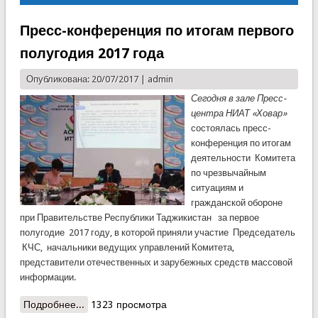
Пресс-конференция по итогам первого
полугодия 2017 года
Опубликована: 20/07/2017 |
admin
Сегодня в зале Пресс
-
центра НИАТ
«
Ховар
»
состоялась пресс-
конференция по итогам
деятельности Комитета
по чрезвычайным
ситуациям и
гражданской обороне
при Правительстве Республики Таджикистан за первое
полугодие 2017 году, в которой приняли участие Председатель
КЧС, начальники ведущих управлений Комитета,
представители отечественных и зарубежных средств массовой
информации.
Подробнее...
о Пресс-конференция по итогам первого
1323 просмотра