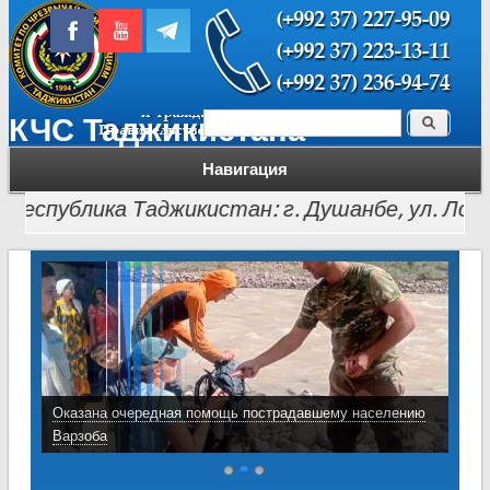
Поиск
КЧС Таджикистана
Форма поиска
Навигация
спублика Таджикистан: г. Душанбе, ул. Лохути, 26,
Оказана очередная помощь пострадавшему населению
Варзоба