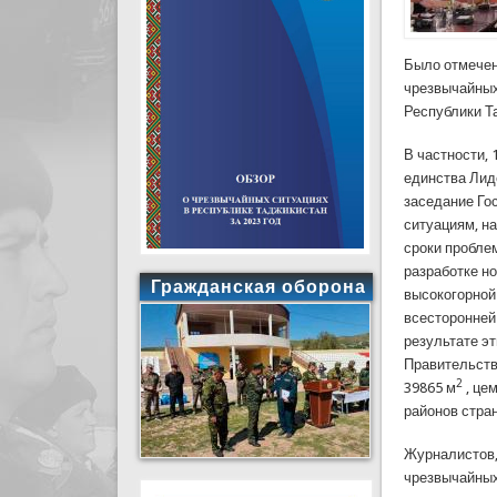
Было отмечен
чрезвычайных
Республики Т
В частности,
единства Лид
заседание Го
ситуациям, н
сроки проблем
разработке н
Гражданская оборона
высокогорной
всесторонней
результате э
Правительств
2
39865 м
, це
районов стра
Журналистов,
чрезвычайных