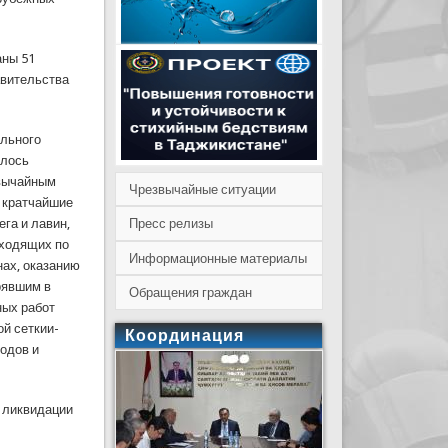
аны 51
авительства
ального
ялось
звычайным
Чрезвычайные ситуации
в кратчайшие
Пресс релизы
га и лавин,
оходящих по
Информационные материалы
нах, оказанию
рявшим в
Обращения граждан
ных работ
ой сеткии-
Координация
родов и
и ликвидации