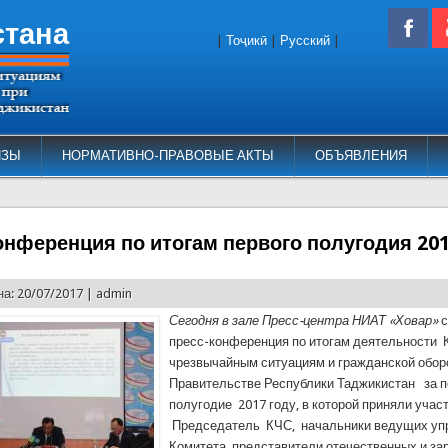
стана
|
Тоҷикӣ
|
Русский
|
ИЗЫ
НОРМАТИВНО-ПРАВОВЫЕ АКТЫ
ОБЪЯВЛЕНИЯ
онференция по итогам первого полугодия 201
а: 20/07/2017 |
admin
Сегодня в зале Пресс
-
центра НИАТ
«
Ховар
»
с
пресс-конференция по итогам деятельности 
чрезвычайным ситуациям и гражданской обор
Правительстве Республики Таджикистан за 
полугодие 2017 году, в которой приняли учас
Председатель КЧС, начальники ведущих уп
Комитета, представители отечественных и з