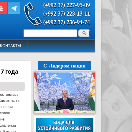
Поиск
Форма поиска
КОНТАКТЫ
С Лидером нации
7 года
остоялась
Комитета по
оне при
первое
тие
равлений
арубежных