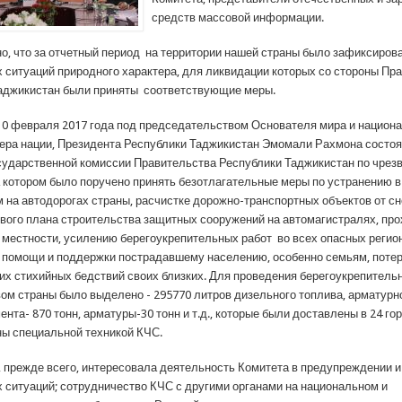
средств массовой информации.
о, что за отчетный период на территории нашей страны было зафиксиров
 ситуаций природного характера, для ликвидации которых со стороны Пр
аджикистан были приняты соответствующие меры.
 10 февраля 2017 года под председательством Основателя мира и национ
ера нации, Президента Республики Таджикистан Эмомали Рахмона состо
сударственной комиссии Правительства Республики Таджикистан по чре
а котором было поручено принять безотлагательные меры по устранению 
 на автодорогах страны, расчистке дорожно-транспортных объектов от сне
ового плана строительства защитных сооружений на автомагистралях, пр
 местности, усилению берегоукрепительных работ во всех опасных регио
 помощи и поддержки пострадавшему населению, особенно семьям, поте
тих стихийных бедствий своих близких. Для проведения берегоукрепитель
ом страны было выделено - 295770 литров дизельного топлива, арматурн
мента- 870 тонн, арматуры-30 тонн и т.д., которые были доставлены в 24 го
ны специальной техникой КЧС.
 прежде всего, интересовала деятельность Комитета в предупреждении 
 ситуаций; сотрудничество КЧС с другими органами на национальном и