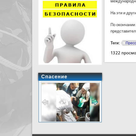
международно
На эти и дру
По окончании
представител
Теги:
Пресс
1322 просм
Спасение