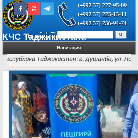
Поиск
КЧС Таджикистана
Форма поиска
Навигация
публика Таджикистан: г. Душанбе, ул. Лохути, 26, 