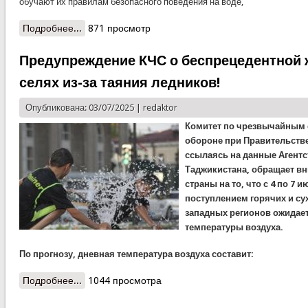
обучают их правилам безопасного поведения на воде,
Подробнее...
о КЧС: МОБИЛЬНОЕ СПАСЕНИЕ
871 просмотр
Предупреждение КЧС о беспрецедентной 
селях из-за таяния ледников!
Опубликована: 03/07/2025 |
redaktor
Комитет по чрезвычайным 
обороне при Правительств
ссылаясь на данные Агент
Таджикистана, обращает вн
страны на то, что с 4 по 7 и
поступлением горячих и су
западных регионов ожидае
температуры воздуха.
По прогнозу, дневная температура воздуха составит:
Подробнее...
о Предупреждение КЧС о беспрецедентной жаре
1044 просмотра
и возможных селях из-за таяния ледников!