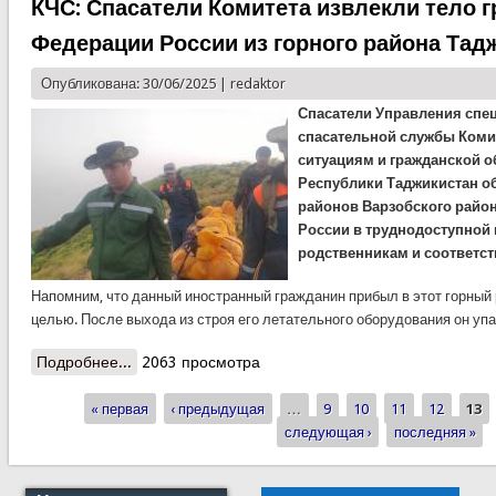
КЧС: Спасатели Комитета извлекли тело 
Федерации России из горного района Тад
Опубликована: 30/06/2025 |
redaktor
Спасатели Управления спе
спасательной службы Коми
ситуациям и гражданской о
Республики Таджикистан о
районов Варзобского райо
России в труднодоступной 
родственникам и соответс
Напомним, что данный иностранный гражданин прибыл в этот горный 
целью. После выхода из строя его летательного оборудования он уп
Подробнее...
о КЧС: Спасатели Комитета извлекли тело
2063 просмотра
гражданина Федерации России из горного
« первая
района Таджикистана
‹ предыдущая
…
9
10
11
12
13
Страницы
следующая ›
последняя »