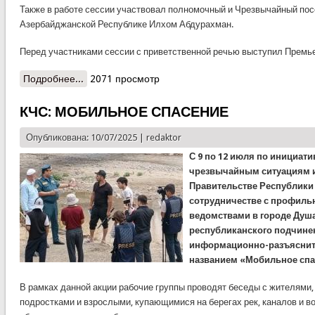
Также в работе сессии участвовал полномочный и Чрезвычайный пос
Азербайджанской Республике Илхом Абдурахман.
Перед участниками сессии с приветственной речью выступил Прем
Подробнее...
о Делегация Республики Таджикистан приняла
2071 просмотр
участие в работе 3-й внеочередной Генеральной
ассамблеи Международной организации
КЧС: МОБИЛЬНОЕ СПАСЕНИЕ
гражданской обороны
Опубликована: 10/07/2025 |
redaktor
С 9 по 12 июля по инициати
чрезвычайным ситуациям и
Правительстве Республики
сотрудничестве с профиль
ведомствами в городе Душа
республиканского подчине
информационно-разъяснит
названием «Мобильное спа
В рамках данной акции рабочие группы проводят беседы с жителями, 
подростками и взрослыми, купающимися на берегах рек, каналов и 