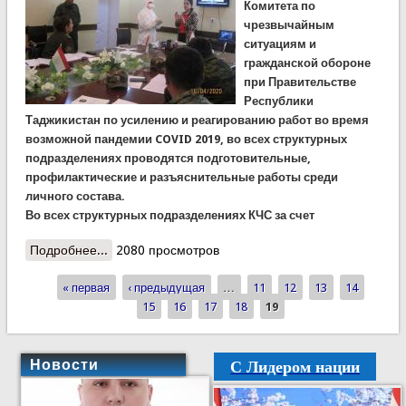
Комитета по
чрезвычайным
ситуациям и
гражданской обороне
при Правительстве
Республики
Таджикистан по усилению и реагированию работ во время
возможной пандемии COVID 2019, во всех структурных
подразделениях проводятся подготовительные,
профилактические и разъяснительные работы среди
личного состава.
Во всех структурных подразделениях КЧС за счет
Подробнее...
о В ГБАО обучили сотрудников Управления
2080 просмотров
правилам при возможной пандемии на
« первая
территории области
‹ предыдущая
…
11
12
13
14
Страницы
15
16
17
18
19
С Лидером нации
Новости