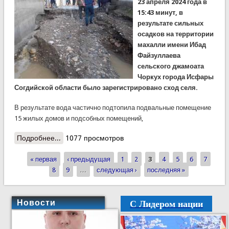
23 апреля 2024 года в
15:43 минут, в
результате сильных
осадков на территории
махалли имени Ибад
Файзуллаева
сельского джамоата
Чоркух города Исфары
Согдийской области было зарегистрировано сход селя.
В результате вода частично подтопила подвальные помещение
15 жилых домов и подсобных помещений,
Подробнее...
о В Исфаре сошел сель, жертв и разрушений нет
1077 просмотров
« первая
‹ предыдущая
1
2
3
4
5
6
7
Страницы
8
9
…
следующая ›
последняя »
С Лидером нации
Новости