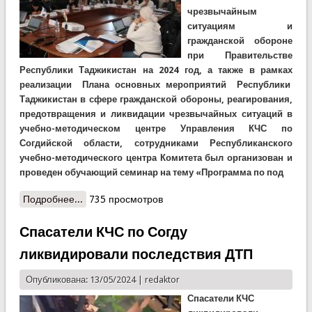
чрезвычайным
ситуациям и
гражданской обороне
при Правительстве
Республики Таджикистан на 2024 год, а также в рамках
реализации Плана основных мероприятий Республики
Таджикистан в сфере гражданской обороны, реагирования,
предотвращения и ликвидации чрезвычайных ситуаций в
учебно-методическом центре Управления КЧС по
Согдийской области, сотрудниками Республиканского
учебно-методического центра Комитета был организован и
проведен обучающий семинар на тему «Программа по под
Подробнее...
о В Согде начался семинар по вопросам ГО
735 просмотров
Спасатели КЧС по Согду
ликвидировали последствия ДТП
Опубликована: 13/05/2024 |
redaktor
Спасатели КЧС