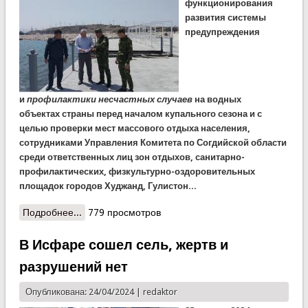
функционирования
развития системы
предупреждения
и
профилактики
несчастных случаев
на водных
объектах страны перед началом купального сезона и с
целью проверки мест массового отдыха населения,
сотрудниками Управления Комитета по Согдийской области
среди ответственных лиц зон отдыхов, санитарно-
профилактических, физкультурно-оздоровительных
площадок городов Худжанд, Гулистон...
Подробнее...
о В Согде проверили готовность к купальному
779 просмотров
сезону
В Исфаре сошел сель, жертв и
разрушений нет
Опубликована: 24/04/2024 |
redaktor