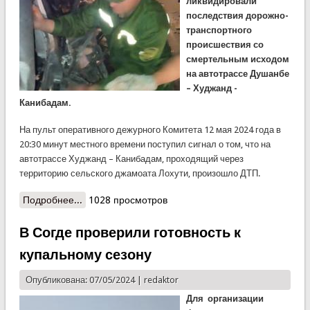
ликвидировали
последствия дорожно-
транспортного
происшествия со
смертельным исходом
на автотрассе Душанбе
– Худжанд -
Канибадам.
На пульт оперативного дежурного Комитета 12 мая 2024 года в
20:30 минут местного времени поступил сигнал о том, что на
автотрассе Худжанд – Канибадам, проходящий через
территорию сельского джамоата Лохути, произошло ДТП.
Подробнее...
о Спасатели КЧС по Согду ликвидировали
1028 просмотров
последствия ДТП
В Согде проверили готовность к
купальному сезону
Опубликована: 07/05/2024 |
redaktor
Для организации