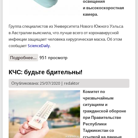
освещения
и высокоскоростная
камера.
Группа специалистов из Университета Нового Южного Уэльса
в Австралии выяснила, что лучше всего от коронавирусной
инфекции защищает человека хирургическая маска. Об этом
сообщает
ScienceDaily
.
Подробнее...
о Ученые назвали самую надежную маску от
951 просмотр
коронавируса
КЧС: будьте бдительны!
Опубликована: 25/07/2020 |
redaktor
Комитет по
чрезвычайным
ситуациям и
гражданской обороне
при Правительстве
Республики
Таджикистан со
ссылкой на данные