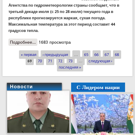
Агентства по гидрометеорологии страны сообщает, что в
третьей декаде июля (с 25 по 28 июля) текущего года в
республике прогнозируется жаркая, сухая погода.
Максимальная температура за этот период составит 44
градусов тепла.
Подробнее...
о КЧС: будьте бдительны!
1683 просмотра
« первая
‹ предыдущая
…
65
66
67
68
Страницы
69
70
71
72
73
…
следующая ›
последняя »
С Лидером нации
Новости