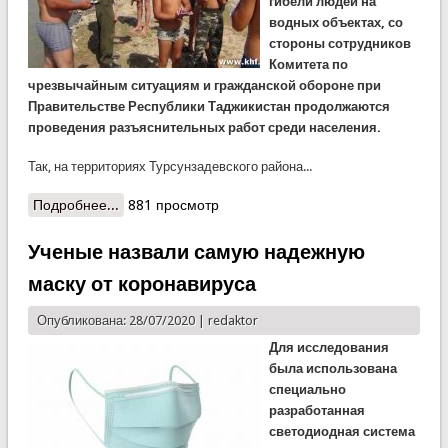
гибели людей на
водных объектах, со
стороны сотрудников
Комитета по
чрезвычайным ситуациям и гражданской обороне при
Правительстве Республики Таджикистан продолжаются
проведения разъяснительных работ среди населения.
Так, на территориях Турсунзадевского района...
Подробнее...
о Разъяснительные встречи среди граждан
881 просмотр
продолжаются
Ученые назвали самую надежную
маску от коронавируса
Опубликована: 28/07/2020 |
redaktor
Для исследования
была использована
специально
разработанная
светодиодная система