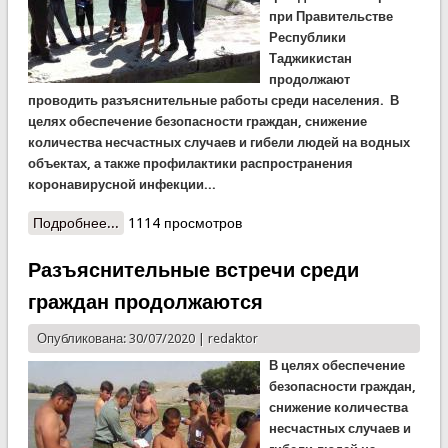
при Правительстве
Республики
Таджикистан
продолжают
проводить разъяснительные работы среди населения. В
целях обеспечение безопасности граждан, снижение
количества несчастных случаев и гибели людей на водных
объектах, а также профилактики распространения
коронавирусной инфекции...
Подробнее...
о В Хатлоне и Сугде ведутся рейды на водных
1114 просмотров
объектах
Разъяснительные встречи среди
граждан продолжаются
Опубликована: 30/07/2020 |
redaktor
В целях обеспечение
безопасности граждан,
снижение количества
несчастных случаев и