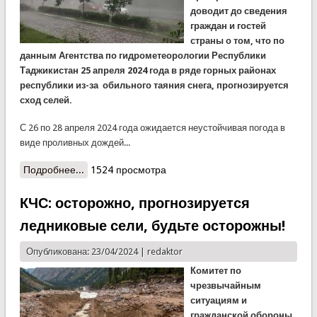
доводит до сведения
граждан и гостей
страны о том, что по
данным Агентства по гидрометеорологии Республики
Таджикистан 25 апреля 2024 года в ряде горных районах
республики из-за обильного таяния снега, прогнозируется
сход селей.
С 26 по 28 апреля 2024 года ожидается неустойчивая погода в
виде проливных дождей...
Подробнее...
о КЧС: ожидаются интенсивные осадки, и
1524 просмотра
возникновения возможных стихийных бедствий!
КЧС: осторожно, прогнозируется
ледниковые сели, будьте осторожны!
Опубликована: 23/04/2024 |
redaktor
Комитет по
чрезвычайным
ситуациям и
гражданской обороны