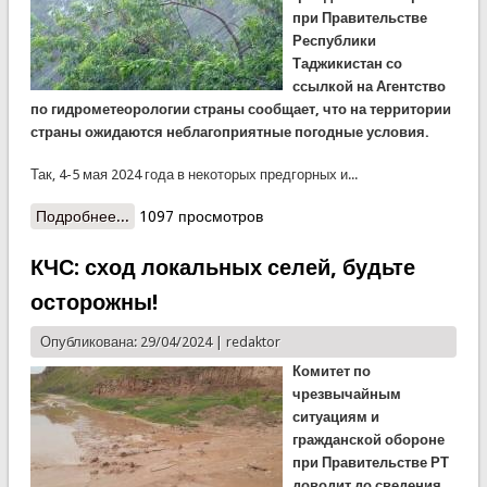
при Правительстве
Республики
Таджикистан со
ссылкой на Агентство
по гидрометеорологии страны сообщает, что на территории
страны ожидаются неблагоприятные погодные условия.
Так, 4-5 мая 2024 года в некоторых предгорных и...
Подробнее...
о КЧС: ожидаются гроза, град и усиление ветра,
1097 просмотров
будьте осторожны!
КЧС: сход локальных селей, будьте
осторожны!
Опубликована: 29/04/2024 |
redaktor
Комитет по
чрезвычайным
ситуациям и
гражданской обороне
при Правительстве РТ
доводит до сведения