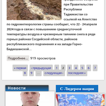
при Правительстве
Республики
Таджикистан со
ссылкой на Агентство
по гидрометеорологии страны сообщает, что 22 - 24 апреля
2024 года в связи с повышением среднесуточной
температуры воздуха и чрезмерным таянием снега в ряде
горных районах Согдийской области, районов
республиканского подчинения и на западе Горно-
Бадахшанской...
Подробнее...
о КЧС: осторожно, прогнозируется ледниковые
919 просмотров
сели, будьте осторожны!
« первая
‹ предыдущая
1
2
3
4
5
6
7
Страницы
8
9
…
следующая ›
последняя »
С Лидером нации
Новости