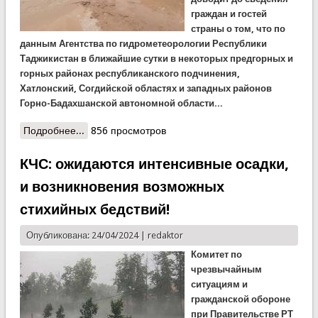
граждан и гостей
страны о том, что по
данным Агентства по гидрометеорологии Республики
Таджикистан в ближайшие сутки в некоторых предгорных и
горных районах республиканского подчинения,
Хатлонский, Согдийской областях и западных районов
Горно-Бадахшанской автономной области...
Подробнее...
о КЧС: сход локальных селей, будьте осторожны!
856 просмотров
КЧС: ожидаются интенсивные осадки,
и возникновения возможных
стихийных бедствий!
Опубликована: 24/04/2024 |
redaktor
Комитет по
чрезвычайным
ситуациям и
гражданской обороне
при Правительстве РТ