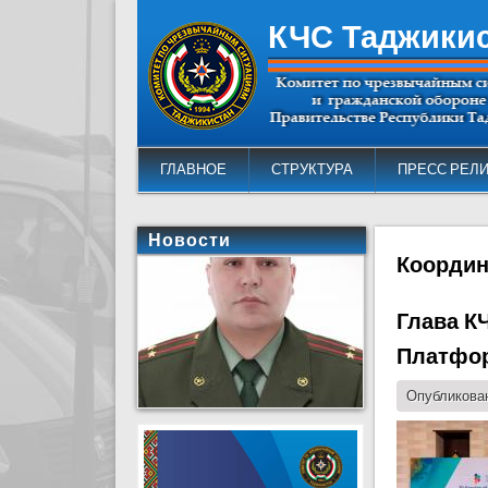
КЧС Таджики
ГЛАВНОЕ
СТРУКТУРА
ПРЕСС РЕЛ
Новости
Коорди
Глава К
Платфор
Опубликован