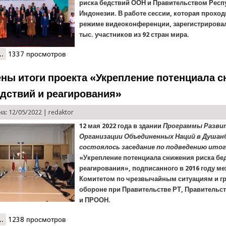
риска бедствий ООН и Правительством Респ
Индонезии. В работе сессии, которая проход
режиме видеоконференции, зарегистрировал
тыс. участников из 92 стран мира.
..
о Глава КЧС принял участие в седьмой Сессии Глобальной Плат
1337 просмотров
ны итоги проекта «Укрепление потенциала 
едствий и реагирования»
а: 12/05/2022 |
redaktor
12 мая 2022 года в здании
Программы Разви
Организации Объединенных Наций в Душан
состоялось заседание по подведению ито
«Укрепление потенциала снижения риска бе
реагирования», подписанного в 2016 году м
Комитетом по чрезвычайным ситуациям и г
обороне при Правительстве РТ, Правительс
и ПРООН.
..
о Подведены итоги проекта «Укрепление потенциала снижения ри
1238 просмотров