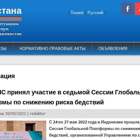
стана
|
Тоҷикӣ
|
Русский
|
ИЗЫ
НОРМАТИВНО-ПРАВОВЫЕ АКТЫ
ОБЪЯВЛЕНИЯ
нация
ЧС принял участие в седьмой Сессии Глобал
мы по снижению риска бедствий
а: 30/05/2022 |
redaktor
С 24 по 27 мая 2022 года в Индонезии прошл
Сессия Глобальной Платформы по снижению
бедствий, организованной Управлением по