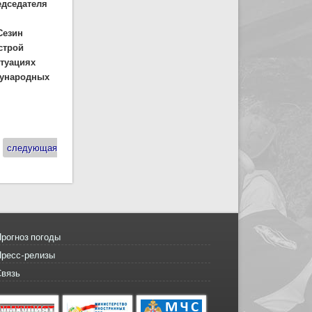
едседателя
Сезин
строй
итуациях
ждународных
следующая
рогноз погоды
Пресс-релизы
Связь