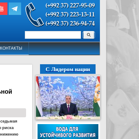
Поиск
Форма поиска
КОНТАКТЫ
С Лидером нации
ьной
а седьмая
 риска
 снижению