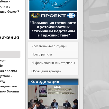
ублики
ила и в
ись более 7
формы по снижению риска бедствий
снижения
Чрезвычайные ситуации
Пресс релизы
тия
Информационные материалы
бе
гов
проекта
Обращения граждан
дствий и
Координация
ежду
ражданской
твом Японии
ска бедствий и реагирования»