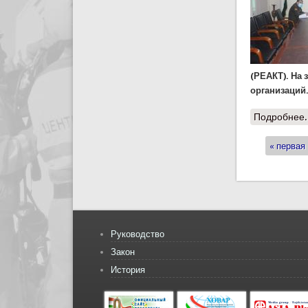
(РЕАКТ). На
организаций
Подробнее.
« первая
Стран
Руководство
Закон
История