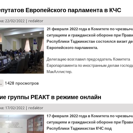
епутатов Европейского парламента в КЧС
а: 22/02/2022 |
redaktor
21 февраля 2022 года в Комитете по чрезвы
ситуациям и гражданской обороне при Прав
Республики Таджикистан состоялся визит де
Европейского парламента.
Делегацию возглавил председатель Комитета
Европарламента по иностранным делам господ
МакАллистер.
..
о Визит депутатов Европейского парламента в КЧС
1428 просмотров
ие группы РЕАКТ в режиме онлайн
а: 17/02/2022 |
redaktor
17 февраля 2022 года в Комитета по чрезвы
ситуациям и гражданской обороне при Прав
Республики Таджикистан КЧС под