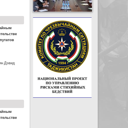
чайным
ительстве
путатов
ин Дэвид
чайным
ительстве