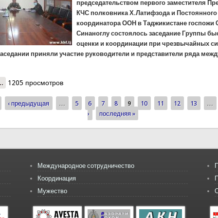
председательством первого заместителя Пр
КЧС полковника Х.Латифзода и Постоянного
координатора ООН в Таджикистане госпожи 
Синаноглу состоялось заседание Группы бы
оценки и координации при чрезвычайных с
 заседании приняли участие руководители и представители ряда ме
.
..
о Заседание группы РЕАКТ в режиме онлайн
1205 просмотров
‹ предыдущая
…
5
6
7
8
9
10
11
12
13
…
ицы
›
последняя »
Международное сотрудничество
П
Координация
Мужество