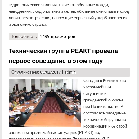
гидрологические явления, такие как обильные дожди,
наводнения, сход оползней и селей, обильные снегопады и сход
лавин, землетрясения, наносящие серьезный ущерб населению
и экономике страны.
Подробнее...
о Выступление Президента Республики
1499 просмотров
Таджикистан, Председателя государственной
комиссии по чрезвычайным ситуациям Эмомали
Техническая группа РЕАКТ провела
Рахмона по природным чрезвычайным
первое совещание в этом году
ситуациям за последние пять лет
Опубликована: 09/02/2017 |
admin
Сегодня в Комитете по
чрезвычайным
ситуациям и
гражданской обороне
при Правительстве РТ
состоялась заседание
технической группы по
координации и быстрой
оценке при чрезвычайных ситуациях (РЕАКТ) под