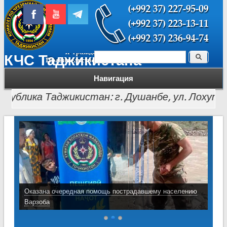
Поиск
КЧС Таджикистана
Форма поиска
Навигация
лика Таджикистан: г. Душанбе, ул. Лохути, 26, тел
Оказана очередная помощь пострадавшему населению
Варзоба