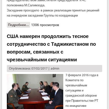
председательством заместителя Председателя КЧС
полковника М.Салимзода.
Заседание проходило в рамках реализации принятых решений
на очередном заседании Группы по координации
Подробнее...
о Техническая группа РЕАКТ провела первое
1306 просмотров
совещание в этом году
США намерен продолжить тесное
сотрудничество с Таджикистаном по
вопросам, связанных с
чрезвычайными ситуациями
Опубликована: 07/02/2017 |
admin
7 февраля 2016 года в
Комитете по
чрезвычайным
ситуациям и
гражданской обороне
при Правительстве РТ
по инициативе