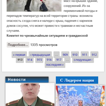
масс на крышах зданий,
сооружений. Из-за
переменчивой погоды и
перепадов температур на всей территории страны возникла
опасность схода снега и наледи с крыш, падения с карнизов
домов сосулек, что может привести к травмам и несчастным
случаям.
Комитет по чрезвычайным ситуациям и гражданской
Подробнее...
о КЧС предупреждает: остерегайтесь падения
1335 просмотров
снега и сосулек с крыш! Лавиноопасность
« первая
сохраняется!
‹ предыдущая
…
909
910
911
912
Страницы
913
914
915
916
917
…
следующая ›
последняя »
С Лидером нации
Новости