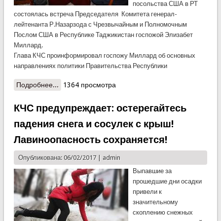
посольства США в РТ
состоялась встреча Председателя Комитета генерал-
лейтенанта Р.Назарзода с Чрезвычайным и Полномочным
Послом США в Республике Таджикистан госпожой Элизабет
Миллард.
Глава КЧС проинформировал госпожу Миллард об основных
направлениях политики Правительства Республики
Подробнее...
о США намерен продолжить тесное
1364 просмотра
сотрудничество с Таджикистаном по вопросам,
связанных с чрезвычайными ситуациями
КЧС предупреждает: остерегайтесь
падения снега и сосулек с крыш!
Лавиноопасность сохраняется!
Опубликована: 06/02/2017 |
admin
Выпавшие за
прошедшие дни осадки
привели к
значительному
скоплению снежных