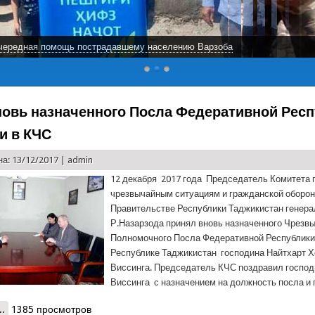
чередная помощь пострадавшему населению Варзоба
новь назначенного Посла Федеративной Рес
и в КЧС
а: 13/12/2017 |
admin
12 декабря 2017 года Председатель Комитета 
чрезвычайным ситуациям и гражданской оборон
Правительстве Республики Таджикистан генера
Р.Назарзода принял вновь назначенного Чрезвы
Полномочного Посла Федеративной Республики
Республике Таджикистан господина Найтхарт 
Виссинга. Председатель КЧС поздравил госпо
Виссинга с назначением на должность посла и
..
о Визит вновь назначенного Посла Федеративной Республики Гер
1385 просмотров