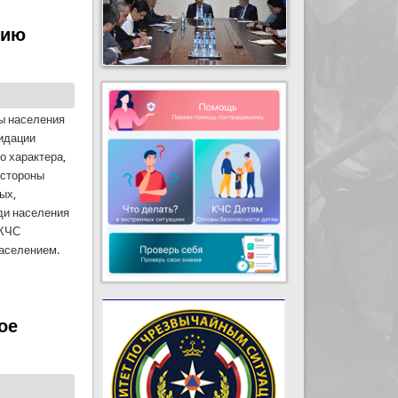
нию
ы населения
видации
о характера,
 стороны
ых,
ди населения
 КЧС
населением.
ия защите от стихийных бедствий
ое