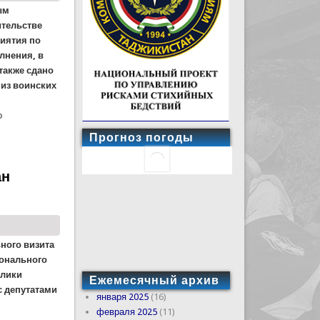
ым
ительстве
иятия по
лнения, в
также сдано
 из воинских
о
Прогноз погоды
таба в одной из воинских частей КЧС
ан
ьного визита
ионального
блики
Ежемесячный архив
с депутатами
января 2025
(16)
февраля 2025
(11)