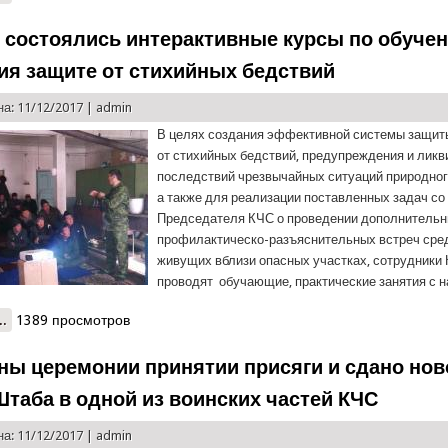
 состоялись интерактивные курсы по обуче
ия защите от стихийных бедствий
а: 11/12/2017 |
admin
В целях создания эффективной системы защит
от стихийных бедствий, предупреждения и лик
последствий чрезвычайных ситуаций природног
а также для реализации поставленных задач со
Председателя КЧС о проведении дополнительн
профилактическо-разъяснительных встреч сре
живущих вблизи опасных участках, сотрудники
проводят обучающие, практические занятия с 
..
о В Ляхше состоялись интерактивные курсы по обучению населен
1389 просмотров
ны церемонии принятии присяги и сдано нов
Штаба в одной из воинских частей КЧС
а: 11/12/2017 |
admin