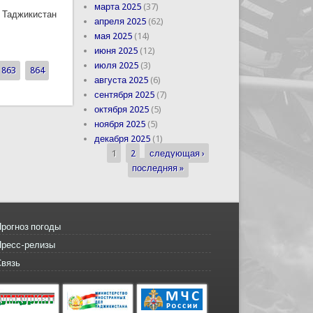
марта 2025
(37)
и Таджикистан
апреля 2025
(62)
мая 2025
(14)
ского Королевства Иордании
июня 2025
(12)
июля 2025
(3)
863
864
августа 2025
(6)
сентября 2025
(7)
октября 2025
(5)
ноября 2025
(5)
декабря 2025
(1)
1
2
следующая ›
Страницы
последняя »
рогноз погоды
Пресс-релизы
Связь