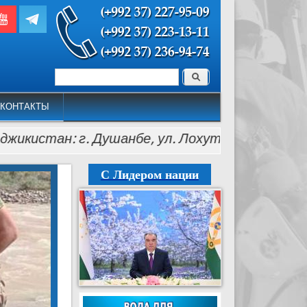
Поиск
Форма поиска
КОНТАКТЫ
ан: г. Душанбе, ул. Лохути, 26, тел.: (+992 37) 
С Лидером нации