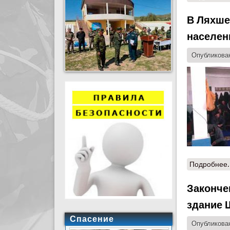
В Ляхше
населен
Опубликован
Подробнее.
Законче
здание 
Спасение
Опубликован