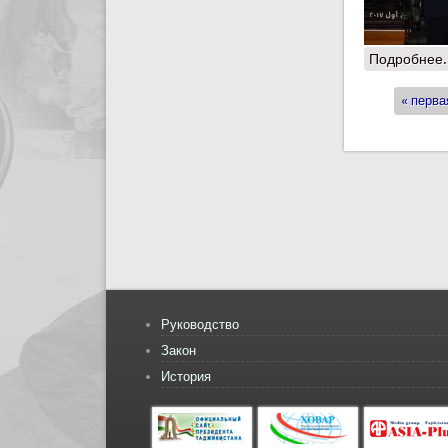
Подробнее.
« перва
Стран
Руководство
Закон
История