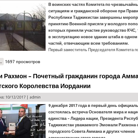
В воинских частях Комитета по чрезвычайн
ситуациям и гражданской обороне при Прав
Республики Таджикистан завершены меропр
принятию Военной присяги у молодого попо
которых приняли участие руководство КЧС, 
в эксплуатацию новое здание штаба в одном
частей, отвечающим всем требованиям.
Первый заместитель Председателя Комитета п
..
о Закончены церемонии принятии присяги и сдано новое здание Ш
1697 просмотров
 Рахмон – Почетный гражданин города Амм
ского Королевства Иордании
а: 10/12/2017 |
admin
9 декабря 2017 года в первый день официал
состоялась встреча Основателя мира и нац
единства – Лидера нации, Президента Респу
Таджикистан уважаемого Эмомали Рахмона 
городского Совета Аммана и других членов
администрации этого города.