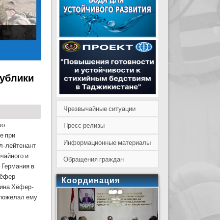
публики
Чрезвычайные ситуации
по
Пресс релизы
е при
Информационные материалы
л-лейтенант
чайного и
Обращения граждан
 Германия в
Хёфер-
Координация
дина Хёфер-
 пожелал ему
мании в КЧС