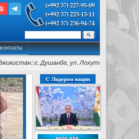
Поиск
Форма поиска
КОНТАКТЫ
ан: г. Душанбе, ул. Лохути, 26, тел.: (+992 37) 2
С Лидером нации