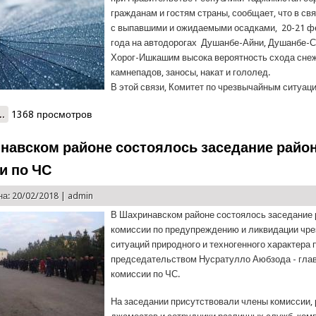
гражданам и гостям страны, сообщает, что в св
с выпавшими и ожидаемыми осадками, 20-21 ф
года на автодорогах Душанбе-Айни, Душанбе-С
Хорог-Ишкашим высока вероятность схода сне
камнепадов, заносы, накат и гололед.
В этой связи, Комитет по чрезвычайным ситуац
..
о КЧС предупреждает
1368 просмотров
навском районе состоялось заседание райо
и по ЧС
а: 20/02/2018 |
admin
В Шахринавском районе состоялось заседание
комиссии по предупреждению и ликвидации чр
ситуаций природного и техногенного характера 
председательством Нусратулло Аюбзода - гла
комиссии по ЧС.
На заседании присутствовали члены комиссии,