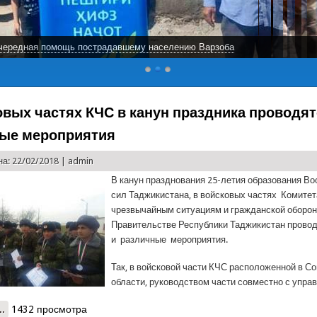
чередная помощь пострадавшему населению Варзоба
овых частях КЧС в канун праздника проводя
ые мероприятия
а: 22/02/2018 |
admin
В канун празднования 25-летия образования В
сил Таджикистана, в войсковых частях Комитет
чрезвычайным ситуациям и гражданской оборон
Правительстве Республики Таджикистан провод
и различные мероприятия.
Так, в войсковой части КЧС расположенной в С
области, руководством части совместно с упра
..
о В войсковых частях КЧС в канун праздника проводятся различ
1432 просмотра