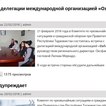
 делегации международной организацией «O
а: 22/02/2018 |
admin
21 февраля 2018 года в Комитете по чрезвыча
ситуациям и гражданской обороне при Правите
Республики Таджикистан состоялась встреча с
делегацией международной организацией «
Oxf
руководством регионального директора Оксфа
госпожой Лилиан Меркадо.
В ходе встречи стороны обсудили дальнейшее
..
о Встреча делегации международной организацией «Oxfam» в КЧ
1375 просмотров
дупреждает
а: 20/02/2018 |
admin
Комитет по чрезвычайным ситуациям и граждан
при Правительстве Республики Таджикистан об