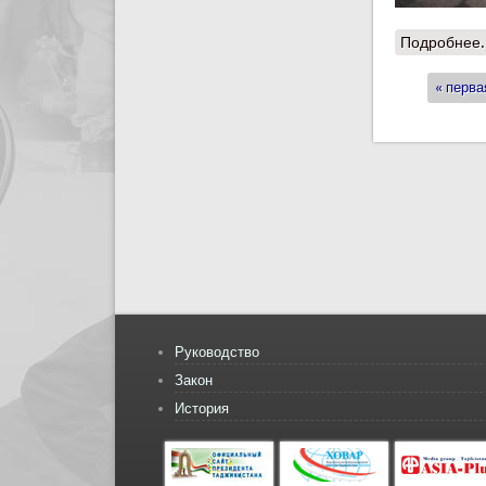
Подробнее.
« перва
Стран
Руководство
Закон
История