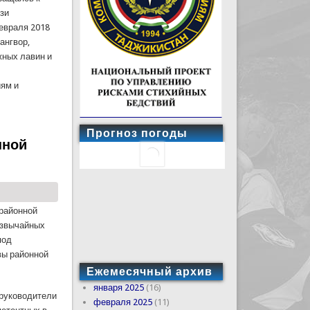
язи
евраля 2018
ангвор,
жных лавин и
иям и
Прогноз погоды
нной
 районной
езвычайных
под
вы районной
Ежемесячный архив
января 2025
(16)
 руководители
февраля 2025
(11)