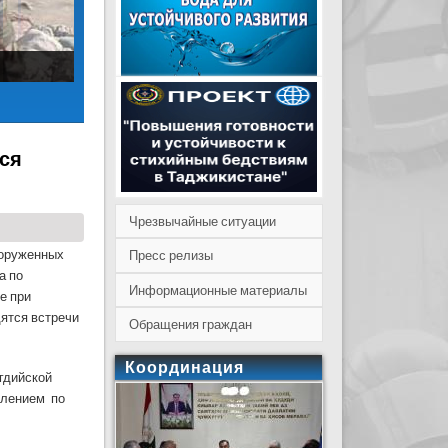
тся
Чрезвычайные ситуации
ооруженных
Пресс релизы
а по
Информационные материалы
е при
ятся встречи
Обращения граждан
Координация
огдийской
влением по
ные мероприятия