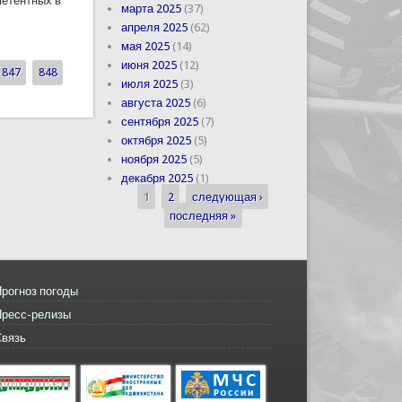
петентных в
марта 2025
(37)
апреля 2025
(62)
сии по ЧС
мая 2025
(14)
июня 2025
(12)
847
848
июля 2025
(3)
августа 2025
(6)
сентября 2025
(7)
октября 2025
(5)
ноября 2025
(5)
декабря 2025
(1)
1
2
следующая ›
Страницы
последняя »
рогноз погоды
Пресс-релизы
Связь