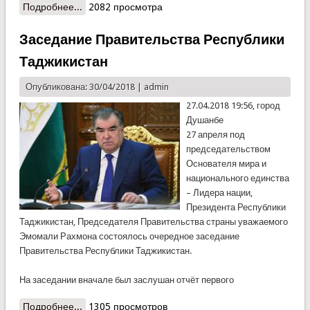
Подробнее...
о Трагедия на реки Сурхоб. КЧС убедительно
2082 просмотра
просит- быть осторожными!!!
Заседание Правительства Республики
Таджикистан
Опубликована: 30/04/2018 |
admin
27.04.2018 19:56, город
Душанбе
27 апреля под
председательством
Основателя мира и
национального единства
– Лидера нации,
Президента Республики
Таджикистан, Председателя Правительства страны уважаемого
Эмомали Рахмона состоялось очередное заседание
Правительства Республики Таджикистан.
На заседании вначале был заслушан отчёт первого
Подробнее...
о Заседание Правительства Республики
1305 просмотров