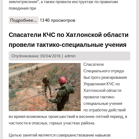
землетрясения”, а также провели инструктаж по правилам
поведения при
Подробнее...
о В Сугде состоялся совместный, практический
1340 просмотров
семинар по правилам безопасности при
чрезвычайных ситуациях
Спасатели КЧС по Хатлонской области
провели тактико-специальные учения
Опубликована: 30/04/2018 |
admin
Спасатели
Специального отряда
быстрого реагирования
Управления КЧС по
Хатлонской области
провели тактико-
специальные учения
по отработке действий
во время возможных происшествий в весенне-летний период, в
частности в опасных, горных участках района.
Целью занятий является совершенствование навыков