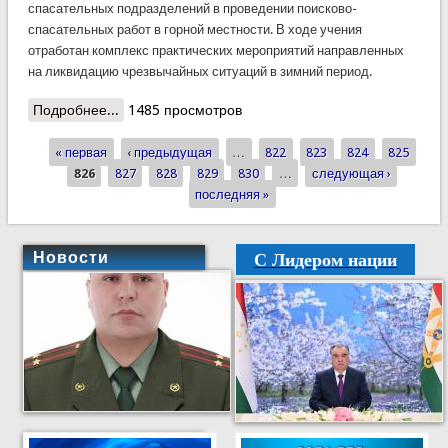
спасательных подразделений в проведении поисково-
спасательных работ в горной местности. В ходе учения
отработан комплекс практических мероприятий направленных
на ликвидацию чрезвычайных ситуаций в зимний период.
Подробнее...
о Спасатели КЧС по Хатлонской области провели
1485 просмотров
тактико-специальные учения
« первая
‹ предыдущая
…
822
823
824
825
Страницы
826
827
828
829
830
…
следующая ›
последняя »
С Лидером нации
Новости