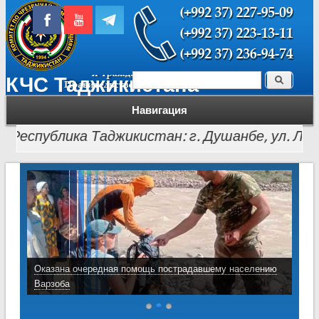
Поиск
КЧС Таджикистана
Форма поиска
Навигация
еспублика Таджикистан: г. Душанбе, ул. Лохути, 26
Оказана очередная помощь пострадавшему населению
Варзоба