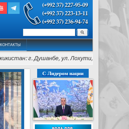
Поиск
Форма поиска
КОНТАКТЫ
н: г. Душанбе, ул. Лохути, 26, тел.: (+992 37) 22
С Лидером нации