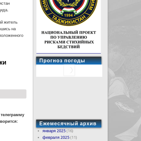
истан
ида.
ий житель
вшись на
сположенного
Прогноз погоды
ки
 телеграмму
оворится:
Ежемесячный архив
января 2025
(16)
февраля 2025
(11)