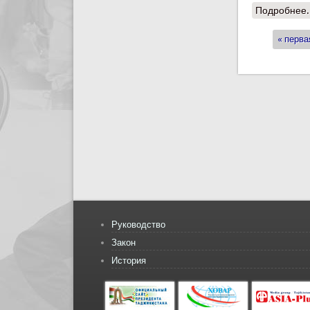
Подробнее.
« перва
Стран
Руководство
Закон
История