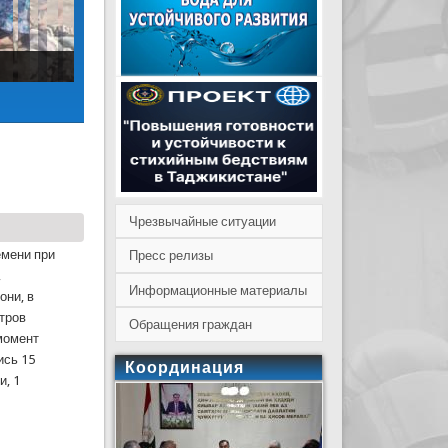
Чрезвычайные ситуации
емени при
Пресс релизы
,
Информационные материалы
они, в
тров
Обращения граждан
момент
ись 15
Координация
и, 1
МИ-8