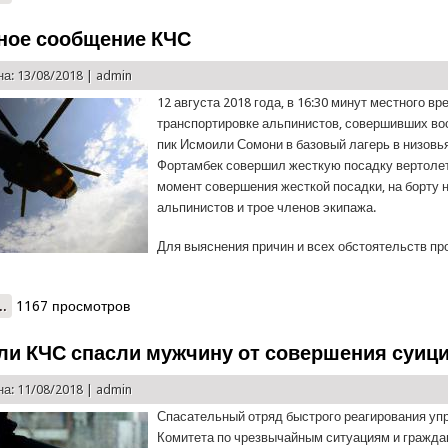
ное сообщение КЧС
а: 13/08/2018 |
admin
12 августа 2018 года, в 16:30 минут местного вр
транспортировке альпинистов, совершивших во
пик Исмоили Сомони в базовый лагерь в низовь
Фортамбек совершил жесткую посадку вертолет
момент совершения жесткой посадки, на борту 
альпинистов и трое членов экипажа.
Для выяснения причин и всех обстоятельств п
..
о Экстренное сообщение КЧС
1167 просмотров
ли КЧС спасли мужчину от совершения суиц
а: 11/08/2018 |
admin
Спасательный отряд быстрого реагирования уп
Комитета по чрезвычайным ситуациям и гражда