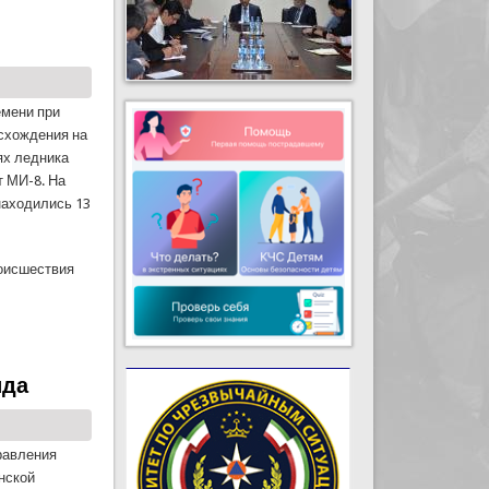
емени при
схождения на
ях ледника
 МИ-8. На
находились 13
роисшествия
ида
равления
нской