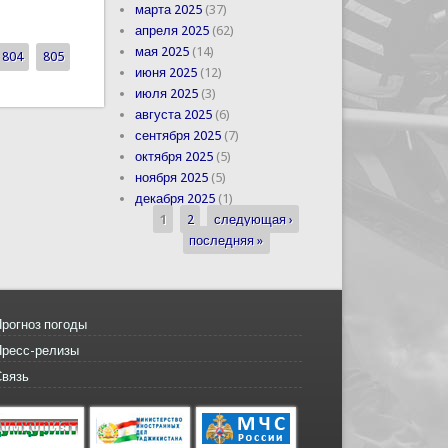
марта 2025
(37)
а Джона Трампа Президенту Республики
апреля 2025
(62)
мая 2025
(14)
804
805
июня 2025
(12)
июля 2025
(3)
августа 2025
(6)
сентября 2025
(7)
октября 2025
(5)
ноября 2025
(5)
декабря 2025
(1)
1
2
следующая ›
Страницы
последняя »
рогноз погоды
Пресс-релизы
Связь