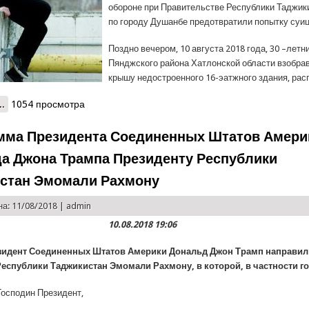
обороне при Правительстве Республики Таджик
по городу Душанбе предотвратили попытку суиц
Поздно вечером, 10 августа 2018 года, 30 –летн
Пянджского района Хатлонской области взобра
крышу недостроенного 16-эатжного здания, ра
..
о Спасатели КЧС спасли мужчину от совершения суицида
1054 просмотра
мма Президента Соединенных Штатов Амери
а Джона Трампа Президенту Республики
стан Эмомали Рахмону
а: 11/08/2018 |
admin
10.08.2018 19:06
зидент Соединенных Штатов Америки Дональд Джон Трамп направил
Республики Таджикистан Эмомали Рахмону, в которой, в частности г
осподин Президент,