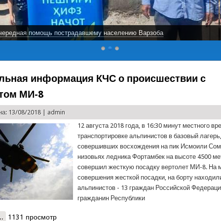
чередная помощь пострадавшему населению Варзоба
ьная информация КЧС о происшествии с
том МИ-8
а: 13/08/2018 |
admin
12 августа 2018 года, в 16:30 минут местного вр
транспортировке альпинистов в базовый лагерь
совершивших восхождения на пик Исмоили Сом
низовьях ледника Фортамбек на высоте 4500 ме
совершил жесткую посадку вертолет МИ-8. На 
совершения жесткой посадки, на борту находил
альпинистов - 13 граждан Российской Федераци
гражданин Республики
..
о Официальная информация КЧС о происшествии с вертолетом 
1131 просмотр