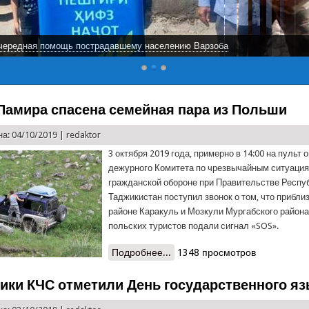
чередная помощь пострадавшему населению Варзоба
 Памира спасена семейная пара из Польши
а: 04/10/2019 |
redaktor
3 октября 2019 года, примерно в 14:00 на пульт 
дежурного Комитета по чрезвычайным ситуация
гражданской обороне при Правительстве Респу
Таджикистан поступил звонок о том, что прибли
районе Каракуль и Мозкули Мургабского район
польских туристов подали сигнал «SOS».
Подробнее...
о В горах Памира спасена се
1348 просмотров
ики КЧС отметили День государственного я