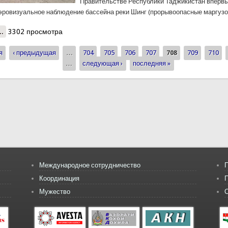
Правительстве Республики Таджикистан вперв
эровизуальное наблюдение бассейна реки Шинг (прорывоопасные маргузор
..
о Проведено первое, совместное аэровизуальное наблюдение ба
3302 просмотра
я
‹ предыдущая
…
704
705
706
707
708
709
710
ицы
…
следующая ›
последняя »
Международное сотрудничество
П
Координация
Мужество