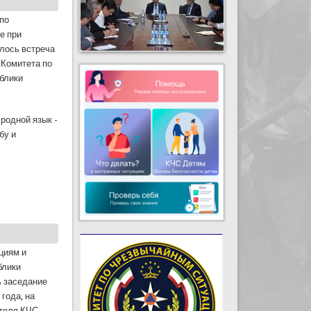
 по
е при
лось встреча
 Комитета по
ублики
родной язык -
бу и
циям и
блики
ь заседание
года, на
ателя КЧС