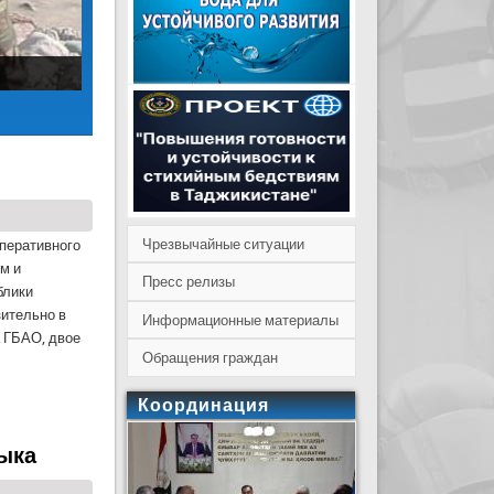
Чрезвычайные ситуации
оперативного
м и
Пресс релизы
блики
зительно в
Информационные материалы
а ГБАО, двое
Обращения граждан
мейная пара из Польши
Координация
зыка