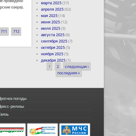
ые проведено
марта 2025
(37)
ские озера).
апреля 2025
(62)
мая 2025
(14)
ссейна реки Шинг
июня 2025
(12)
июля 2025
(3)
711
712
августа 2025
(6)
сентября 2025
(7)
октября 2025
(5)
ноября 2025
(5)
декабря 2025
(1)
1
2
следующая ›
Страницы
последняя »
рогноз погоды
Пресс-релизы
Связь