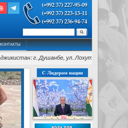
Поиск
Форма поиска
КОНТАКТЫ
ан: г. Душанбе, ул. Лохути, 26, тел.: (+992 37) 2
С Лидером нации