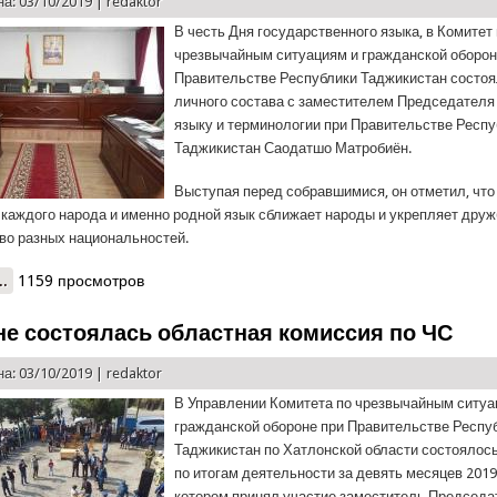
а: 03/10/2019 |
redaktor
В честь Дня государственного языка, в Комитет
чрезвычайным ситуациям и гражданской оборон
Правительстве Республики Таджикистан состоя
личного состава с заместителем Председателя
языку и терминологии при Правительстве Респ
Таджикистан Саодатшо Матробиён.
Выступая перед собравшимися, он отметил, что 
о каждого народа и именно родной язык сближает народы и укрепляет друж
во разных национальностей.
..
о Сотрудники КЧС отметили День государственного языка
1159 просмотров
не состоялась областная комиссия по ЧС
а: 03/10/2019 |
redaktor
В Управлении Комитета по чрезвычайным ситуа
гражданской обороне при Правительстве Респу
Таджикистан по Хатлонской области состоялос
по итогам деятельности за девять месяцев 2019 
котором принял участие заместитель Председ