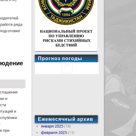
водителей
 работе ряда
 подготовке
Прогноз погоды
людение
оглашения
ан и
асти
туаций и
еспублики
Ежемесячный архив
о
января 2025
(16)
е при
февраля 2025
(11)