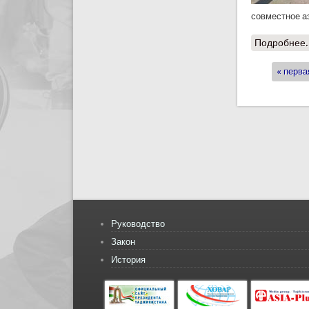
совместное а
Подробнее.
« перва
Стран
Руководство
Закон
История