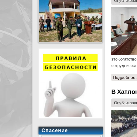
Опубликован
это богатств
сотрудничест
Подробнее.
В Хатло
Опубликован
Спасение