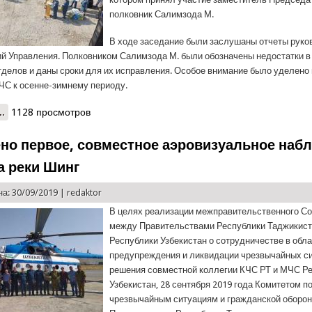
полковник Салимзода М.
В ходе заседание были заслушаны отчеты руко
й Управления. Полковником Салимзода М. были обозначены недостатки в
тделов и даны сроки для их исправления. Особое внимание было уделено
ЧС к осенне-зимнему периоду.
..
о В Хатлоне состоялась областная комиссия по ЧС
1128 просмотров
но первое, совместное аэровизуальное наб
а реки Шинг
а: 30/09/2019 |
redaktor
В целях реализации межправительственного С
между Правительствами Республики Таджикист
Республики Узбекистан о сотрудничестве в обл
предупреждения и ликвидации чрезвычайных си
решения совместной коллегии КЧС РТ и МЧС Р
Узбекистан, 28 сентября 2019 года Комитетом п
чрезвычайным ситуациям и гражданской оборон