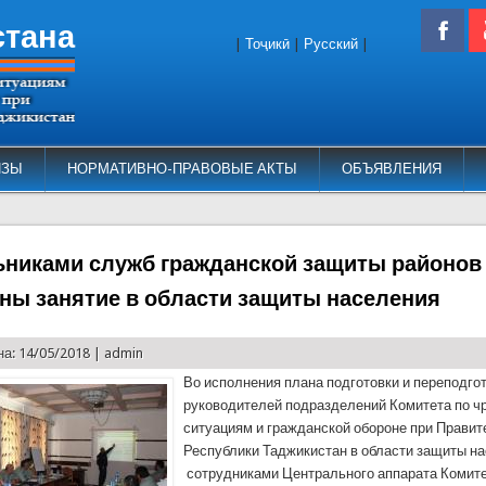
стана
|
Тоҷикӣ
|
Русский
|
ИЗЫ
НОРМАТИВНО-ПРАВОВЫЕ АКТЫ
ОБЪЯВЛЕНИЯ
ьниками служб гражданской защиты районов
ны занятие в области защиты населения
а: 14/05/2018 |
admin
Во исполнения плана подготовки и переподго
руководителей подразделений Комитета по 
ситуациям и гражданской обороне при Правит
Республики Таджикистан в области защиты на
сотрудниками Центрального аппарата Комит