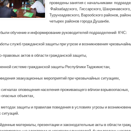
проведены занятия с начальниками подразд
Файзабадского, Гиссарского, Шахринавского,
Турунзадевского, Варзобского районов, район
четырех районов города Душанбе.
 были обучение и информирование руководителей подразделений КЧС:
работы служб гражданской защиты при угрозе и возникновения чрезвычайн
но-правовых актов в области гражданской защиты,
твенной системе гражданской защиты Республики Таджикистан,
оведения эвакуационных мероприятий при чрезвычайных ситуациях,
 и сигналах оповещения населения проживающего вблизи взрывоопасных,
-опасных объектах,
 и методах защиты и правилам поведения в условиях угрозы и возникновен
 ситуаций.
ойденные материалы, презентации и законодательные акты в области гра
скопированы на электронные носители слушателей, были розданы нагляд