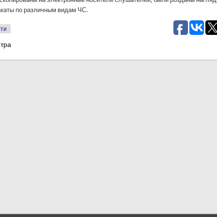
акаты по различным видам ЧС.
сти
отра