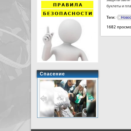
буклеты и пл
Теги:
Ново
1682 просм
Спасение