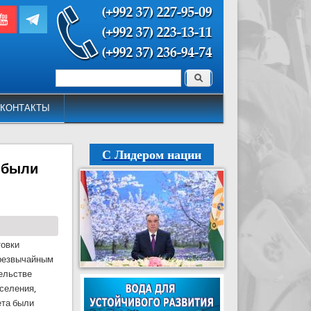
Поиск
Форма поиска
КОНТАКТЫ
С Лидером нации
 были
товки
чрезвычайным
ельстве
селения,
ета были