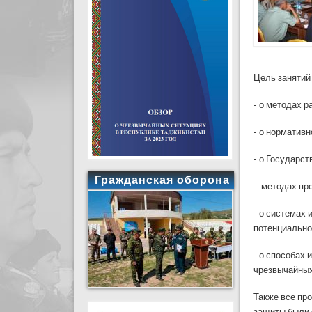
Цель занятий
- о методах 
- о норматив
- о Государс
Гражданская оборона
- методах пр
- о системах
потенциально
- о способах
чрезвычайных
Также все пр
защиты были 