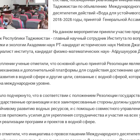
Таджикистан по объявлению Международног
десятилетия действий «Вода для устойчивого
2018-2028 годы, принятой Генеральной Асса
На данном мероприятии приняли участие пре
к Республики Таджикистан - главный научный сотрудник Института по во
ики и экологии Академии наук РТ-кандидат исторических наук Ниёзов Дж
иалист института, кандидат физико-математических наук- Абдушукуров
уплении ученые отметили, что основной целью принятой Резолюции явля
механизма и дополнительной платформы для содействия достижению це
азвития в водной сфере и другие цели, связанные с водной сферой, кото
на международном уровне.
было подчеркнуто, что в соответствии с положением Резолюции государст
дарственные организации и все заинтересованные стороны должны удел
ойчивому развитию водных ресурсов, и с помощью совместного управлен
сов приложить усилия для укрепления сотрудничества и участия на всех 
и реализации программ и проектов в водной сфере.
отметили, что инициатива о провозглашении Международного десятилет