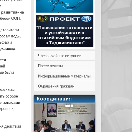
о
 развития» на
мблеей ООН.
дставители
просам воды,
аъфар и
 Джамшед.
Чрезвычайные ситуации
ется
Пресс релизы
лей
рые были
Информационные материалы
Обращения граждан
ва-члены
ять особое
Координация
ия запасами
уровнях,
ия действий