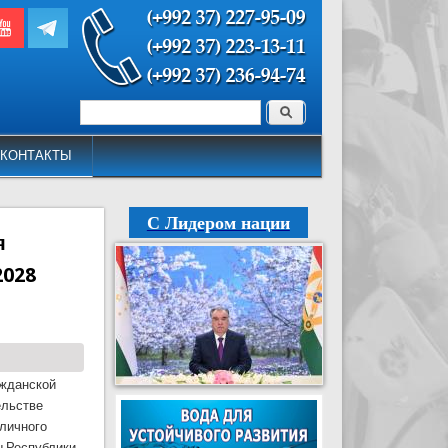
Поиск
Форма поиска
КОНТАКТЫ
С Лидером нации
я
2028
ажданской
ельстве
 личного
ы Республики