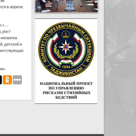
том
лся в апреле
то «…
, рост
 нехватка
й, детской и
тветствующих
во.