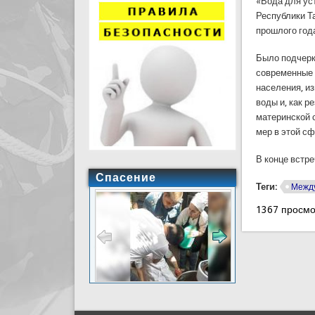
«Вода для ус
Республики Т
прошлого год
Было подчерк
современные 
населения, и
воды и, как р
материнской 
мер в этой сф
В конце встр
Спасение
Теги:
Между
1367 просмо