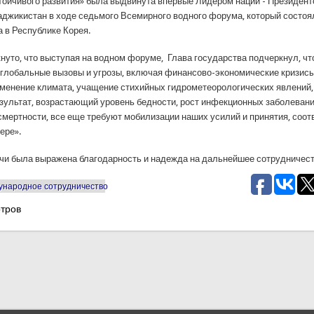
тойчивого развития» была выдвинута впервые Лидером нации - Президен
аджикистан в ходе седьмого Всемирного водного форума, который состоя
а в Республике Корея.
нуто, что выступая на водном форуме, Глава государства подчеркнул, ч
глобальные вызовы и угрозы, включая финансово-экономические кризисы
зменение климата, учащение стихийных гидрометеорологических явлений,
езультат, возрастающий уровень бедности, рост инфекционных заболевани
смертности, все еще требуют мобилизации наших усилий и принятия, соо
ере».
ечи была выражена благодарность и надежда на дальнейшее сотрудничест
народное сотрудничество
тров