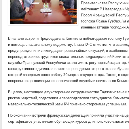
Правительстве Республики
лейтенант Р.Назарзода и 
Посол Французской Респуб
госпожа
Ясмин Гуедар. На 
в
оенный атташе господин А
В начале встречи Председатель Комитета поблагодарил госпожу Гу
и помощь спасательному ведомству. Глава КЧС отметил, что взаимо
предупреждения и ликвидации чрезвычайных ситуаций, в особенности
переподготовки сотрудников спасательных подразделений Комитет
службы Французской Республики стало иметь регулярный характер. 
конструктивного диалога является проведения второго этапа обуча
который завершил свою работу 30 марта текущего года. Также, в хо
вопросы по организации кинологической службы и психологов Комите
В целом, настоящее двухстороннее сотрудничество Таджикистана и
рисков бедствий, подготовки и переподготовки сотрудников Комитет
материально-технической базы КЧ признано сторонами успешными.
По окончании встречи французская делегация приняла участие на ц
сертификатов участникам обучающих курсов для поисково-спасател