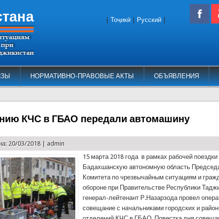
стана
|
Тоҷикӣ
|
Русский
|
ИЗЫ
НОРМАТИВНО-ПРАВОВЫЕ АКТЫ
ОБЪЯВЛЕНИЯ
нию КЧС в ГБАО передали автомашину
а: 20/03/2018 |
admin
15 марта 2018 года в рамках рабочей поездки 
Бадахшанскую автономную область Председ
Комитета по чрезвычайным ситуациям и граж
обороне при Правительстве Республики Тадж
генерал-лейтенант Р.Назарзода провел опер
совещание с начальниками городских и район
отделений КЧС в ГБАО. Повестка дня совеща