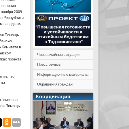
ановления
 ноября 2009
ве Республики
им паводкам.
ная Помощь
данской
 Комитета в
анском
Чрезвычайные ситуации
мках проекта
Пресс релизы
Информационные материалы
тил, что
 на
Обращения граждан
Координация
 поисково-
рная Помощь