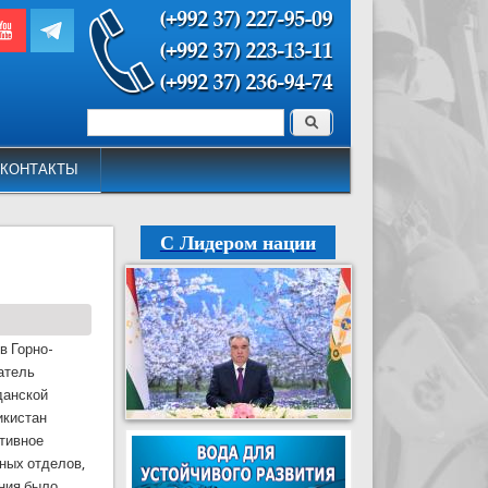
Поиск
Форма поиска
КОНТАКТЫ
С Лидером нации
в Горно-
атель
данской
икистан
ативное
ных отделов,
ния было