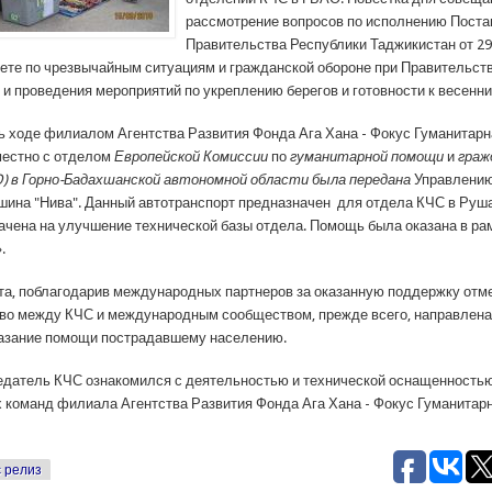
рассмотрение вопросов по исполнению Пост
Правительства Республики Таджикистан от 29
тете по чрезвычайным ситуациям и гражданской обороне при Правительст
 и проведения мероприятий по укреплению берегов и готовности к весенн
нь ходе филиалом Агентства Развития Фонда Ага Хана - Фокус Гуманитар
естно с отделом
Европейской Комиссии
по
гуманитарной помощи
и
граж
) в Горно-Бадахшанской автономной области была передана
Управлению
ина "Нива". Данный автотранспорт предназначен для отдела КЧС в Руш
начена на улучшение технической базы отдела. Помощь была оказана в ра
.
та, поблагодарив международных партнеров за оказанную поддержку отме
во между КЧС и международным сообществом, прежде всего, направлена
азание помощи пострадавшему населению.
едатель КЧС ознакомился с деятельностью и технической оснащенностью
 команд филиала Агентства Развития Фонда Ага Хана - Фокус Гуманита
 релиз