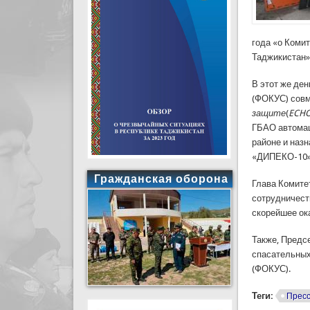
года «о Коми
Таджикистан»
В этот же де
(ФОКУС) совм
защите
(
ECHO
ГБАО автомаш
районе и наз
«ДИПЕКО-10»
Гражданская оборона
Глава Комите
сотрудничест
скорейшее ок
Также, Предс
спасательных
(ФОКУС).
Теги:
Пресс