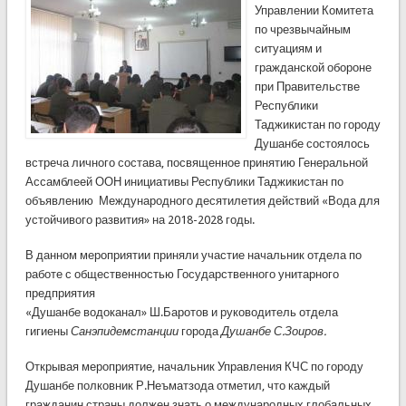
Управлении Комитета
по чрезвычайным
ситуациям и
гражданской обороне
при Правительстве
Республики
Таджикистан по городу
Душанбе состоялось
встреча личного состава, посвященное принятию Генеральной
Ассамблеей ООН инициативы Республики Таджикистан по
объявлению Международного десятилетия действий «Вода для
устойчивого развития» на 2018-2028 годы.
В данном мероприятии приняли участие начальник отдела по
работе с общественностью Государственного унитарного
предприятия
«Душанбе водоканал» Ш.Баротов и руководитель отдела
гигиены
Санэпидемстанции
города
Душанбе С.Зоиров.
Открывая мероприятие, начальник Управления КЧС по городу
Душанбе полковник Р.Неъматзода отметил, что каждый
гражданин страны должен знать о международных глобальных