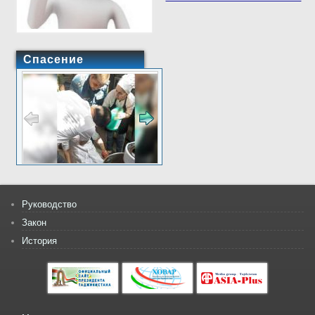
Спасение
Руководство
Закон
История