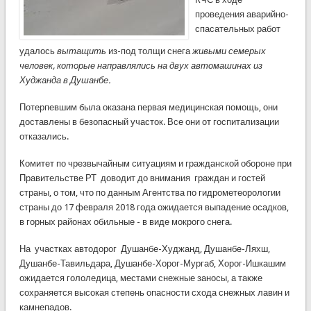
проведения аварийно-
спасательных работ
удалось
вытащить
из-под толщи снега
живыми семерых
человек, которые направлялись на двух автомашинах из
Худжанда в Душанбе.
Потерпевшим была оказана первая медицинская помощь, они
доставлены в безопасный участок. Все они от госпитализации
отказались.
Комитет по чрезвычайным ситуациям и гражданской обороне при
Правительстве РТ доводит до внимания граждан и гостей
страны, о том, что по данным Агентства по гидрометеорологии
страны до 17 февраля 2018 года ожидается выпадение осадков,
в горных районах обильные - в виде мокрого снега.
На участках автодорог Душанбе-Худжанд, Душанбе-Ляхш,
Душанбе-Тавильдара, Душанбе-Хорог-Мургаб, Хорог-Ишкашим
ожидается гололедица, местами снежные заносы, а также
сохраняется высокая степень опасности схода снежных лавин и
камнепадов.