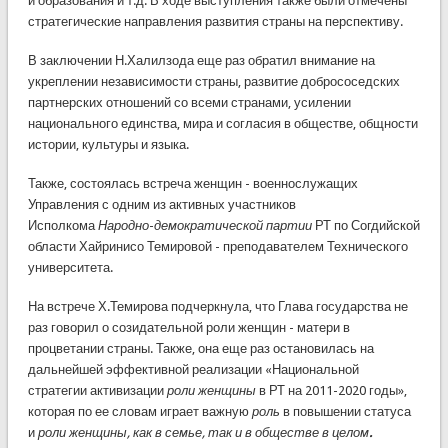
и образования и т.д. В ходе выступления также были отмечены
стратегические направления развития страны на перспективу.
В заключении Н.Халилзода еще раз обратил внимание на
укреплении независимости страны, развитие добрососедских
партнерских отношений со всеми странами, усилении
национального единства, мира и согласия в обществе, общности
истории, культуры и языка.
Также, состоялась встреча женщин - военнослужащих
Управления с одним из активных участников
Исполкома
Народно
-
демократической партии
РТ по Согдийской
области Хайринисо Темировой - преподавателем Технического
университета.
На встрече Х.Темирова подчеркнула, что Глава государства не
раз говорил о созидательной роли женщин - матери в
процветании страны. Также, она еще раз остановилась на
дальнейшей эффективной реализации «Национальной
стратегии активизации
роли женщины
в РТ на 2011-2020 годы»,
которая по ее словам играет важную
роль
в повышении статуса
и
роли женщины, как в семье, так и в обществе в целом
.