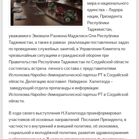
мира и национального
единства – Лидера
нации, Президента
Республики
Таджикистан,
уважаемого Эмомали Рахмона Маджлиси Оли Республики
Таджикистан, а также в рамках реализации поставленных задач
по проведению служебных занятий, в Управлении Комитета по
чрезвычайным ситуациям и гражданской обороне при
Правительстве Республики Таджикистан по Согдийской области
состоялась встреча личного состава с представителями
Исполкома
Народно
-
демократической партии
РТ в Согдийской
области. Делегацию возглавил Набиджон Халилзода –
заведующий отдела пропаганды и информации
Исполкома
Народно
-
демократической партии
РТ в Согдийской
области.
В ходе своего выступления Н.Халилзода проинформировал
участников об основных направлений Послания Президента, в
частности о внутренней и внешней политике, об экономике,
социальной и молодёжной политики, развития здравоохранения