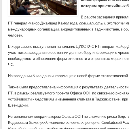
потерям при стихийных б
В работе заседания приня
РТ генерал-майор Джамшед Камолзода
,
специалисты и эксперты
м
международных организаций, аккредитованных в Таджикистане, в об
человек.
В ходе своего выступления начальник ЦУКС КЧС РТ генерал-майор
участников заседания о состоянии дел по сбору информации о чрезв
необходимости обновления форм отчетности и о принятых мерах по
ЧС.
На заседании была дана информация о новой форме статистической 
Также была предоставлена информация о результатах деятельности
РТ, в рамках реализуемого проекта Офиса ООН по снижению риска 
устойчивости к бедствиям и изменения климата в Таджикистане» пр
Швейцарии.
Региональным координатором Офиса ООН по снижению риска бедст
Кодировым
были представлены основные принципы Сендайской Ра
Риска бедствий по разработке форм статистической отчетности,