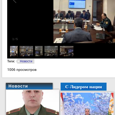
1
/
5
Теги:
Новости
1006 просмотров
С Лидером нации
Новости