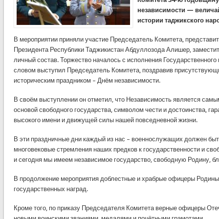
независимости — велича
истории таджикского нар
В мероприятии приняли участие Председатель Комитета, представи
Президента Республики Таджикистан Абдуллозода Алишер, замести
личный состав. Торжество началось с исполнения Государственного 
словом выступил Председатель Комитета, поздравив присутствующ
историческим праздником – Днём независимости.
В своём выступлении он отметил, что Независимость является сам
основой свободного государства, символом чести и достоинства, гар
высокого имени и движущей силы нашей повседневной жизни.
В эти праздничные дни каждый из нас – военнослужащих должен быть
многовековые стремления наших предков к государственности и сво
и сегодня мы имеем независимое государство, свободную Родину, б
В продолжение мероприятия доблестные и храбрые офицеры Родины
государственных наград.
Кроме того, по приказу Председателя Комитета верные офицеры От
новыми воинскими званиями, медалями и почётными грамотами.