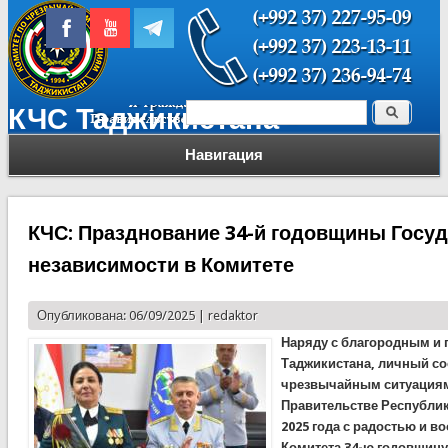
Поиск
КЧС Таджикистана
Форма поиска
Навигация
КЧС: Празднование 34-й годовщины Госу
независимости в Комитете
Опубликована: 06/09/2025 |
redaktor
Наряду с благородным и
Таджикистана, личный со
чрезвычайным ситуациям
Правительстве Республик
2025 года с радостью и в
Комитета 34-ю годовщину