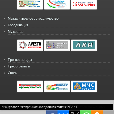
Международное сотрудничество
Координация
Мужество
Прогноз погоды
Пресс-релизы
Связь
Copyright © 2026, КЧС
Расчетно-экспериментальное обоснование параметров мобильных...
Комплексные учение по ГО в Темурмалике
Поздравительное послание в честь Навруза...
КЧС созвал экстренное заседание группы РЕАКТ