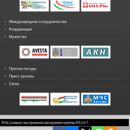
Международное сотрудничество
Координация
Мужество
Прогноз погоды
Пресс-релизы
Связь
Copyright © 2026, КЧС
Расчетно-экспериментальное обоснование параметров мобильных...
Комплексные учение по ГО в Темурмалике
Поздравительное послание в честь Навруза...
КЧС созвал экстренное заседание группы РЕАКТ