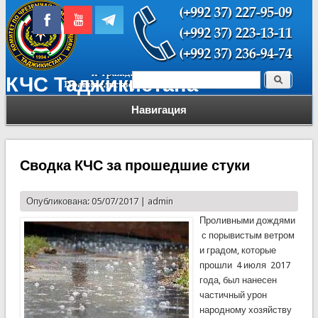
Поиск
КЧС Таджикистана
Форма поиска
Навигация
Сводка КЧС за прошедшие стуки
Опубликована: 05/07/2017 |
admin
Проливными дождями
с порывистым ветром
и градом, которые
прошли 4 июля 2017
года, был нанесен
частичный урон
народному хозяйству