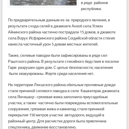
в ряде районов
республики.
По предварительным данным из-за природного явления, в
результате схода селей в джамоате Анзоб села Усмон
Айнинского района частично пострадали 15 домов, в джамоте
села Ворух Исфаринского района Согдийской области стихия
нанесла частичный урон 5 домам местных жителей.
Также, селевые паводки были зафиксированы в ряде сел
Раштского района. В результате стихийного бедствия в поселке
Гарм разрушен один дом. С целью безопасности, населения
были эвакуированы. Жертв среди населения нет.
На территории Ляхшского района обильные проливные дожди
стали причиной селевого паводка в селе Кашкатерак джамоата
села Янгишахр –грязевая жижа заполнила приусадебные
участки, а также частично были повреждены вспомогательные
сооружения, грязевая жижа и камнепад стали причиной
перекрытия 150 метров участки автодороги, ведущий в
районный центр. Для расчистки дороги была привлечена
спецтехника, движение восстановлено.