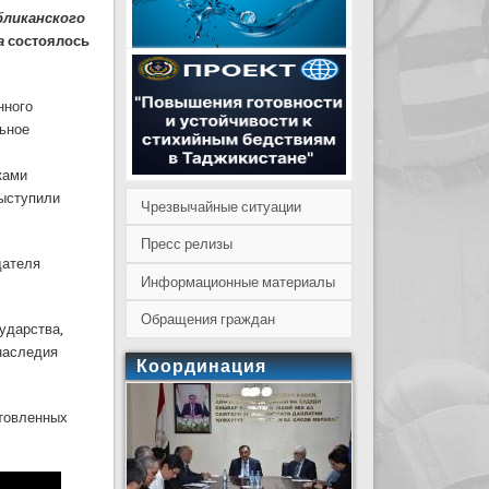
бликанского
а
состоялось
нного
льное
ками
выступили
Чрезвычайные ситуации
Пресс релизы
дателя
Информационные материалы
Обращения граждан
ударства,
наследия
Координация
отовленных