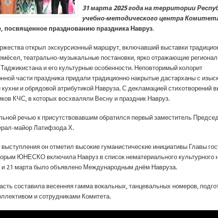
31 марта 2025 года на территории Респу
учебно-методического центра Комитет
, посвященное празднованию праздника Навруз.
ржества открыл экскурсионный маршрут, включавший выставки традицио
ремёсел, театрально-музыкальные постановки, ярко отражающие региона
 Таджикистана и его культурные особенности. Неповторимый колорит
нной части праздника придали традиционно накрытые дастарханы с изыс
 кухни и обрядовой атрибутикой Навруза. С декламацией стихотворений 
иков КЧС, в которых восхваляли Весну и праздник Навруз.
льной речью к присутствовавшим обратился первый заместитель Предсе
ерал-майор Латифзода Х.
о выступления он отметил высокие гуманистические инициативы Главы гос
торым ЮНЕСКО включила Навруз в список нематериального культурного 
 и 21 марта было объявлено Международным днём Навруза.
асть составила весенняя гамма вокальных, танцевальных номеров, подг
оллективом и сотрудниками Комитета.