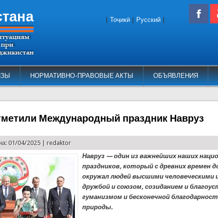
стана
|
Тоҷикӣ
|
Русский
|
ИЗЫ
НОРМАТИВНО-ПРАВОВЫЕ АКТЫ
ОБЪЯВЛЕНИЯ
тметили Международный праздник Навруз
а: 01/04/2025 |
redaktor
Навруз — один из важнейших наших наци
праздников, который с древних времен д
окружал людей высшими человеческими 
дружбой и союзом, созиданием и благоу
гуманизмом и бесконечной благодарност
природы.