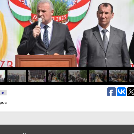
сти
ров