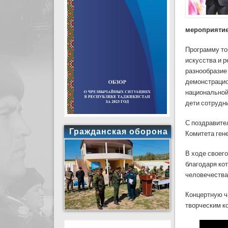
мероприятие
Программу то
искусства и 
разнообразие
демонстрацио
национальной
дети сотрудн
С поздравите
Гражданская оборона
Комитета ген
В ходе своег
благодаря ко
человечества
Концертную ч
творческим к