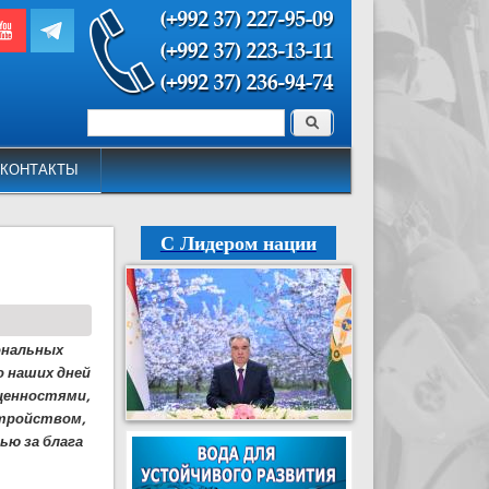
Поиск
Форма поиска
КОНТАКТЫ
С Лидером нации
ональных
о наших дней
ценностями,
стройством,
ью за блага