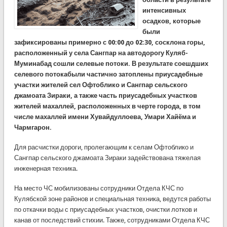
интенсивных
осадков, которые
были
зафиксированы примерно с 00:00 до 02:30, сосклона горы,
расположенный у села Сангпар на автодорогу Куляб-
Муминабад сошли селевые потоки. В результате соешдших
селевого потокабыли частично затоплены приусадебные
участки жителей сел Офтоблико и Сангпар сельского
джамоата Зираки, а также часть приусадебных участков
жителей махаллей, расположенных в черте города, в том
числе махаллей имени Хувайдуллоева, Умари Хайёма и
Чармгарон.
Для расчистки дороги, пролегающим к селам Офтоблико и
Сангпар сельского джамоата Зираки задействована тяжелая
инженерная техника.
На место ЧС мобилизованы сотрудники Отдела КЧС по
Кулябской зоне районов и специальная техника, ведутся работы
по откачки воды с приусадебных участков, очистки лотков и
канав от последствий стихии. Также, сотрудниками Отдела КЧС