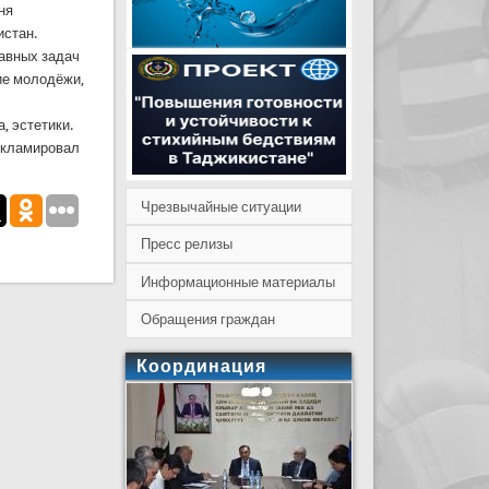
ня
истан.
лавных задач
ие молодёжи,
, эстетики.
декламировал
Чрезвычайные ситуации
Пресс релизы
Информационные материалы
Обращения граждан
Координация