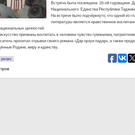
Встреча была посвящена 20-ой годовщине Д
Национального Единства Республики Таджик
На встрече было подчёркнуто, что одной из г
литературы является нравственное воспитан
национальных ценностей.
искусство призваны воспитать в человеке чувство гуманизма, патриотизма
исатель прочитал отрывки своего романа «Дар орзуи падар», а также про
щённые Родине, миру и единству.
 релиз
тров