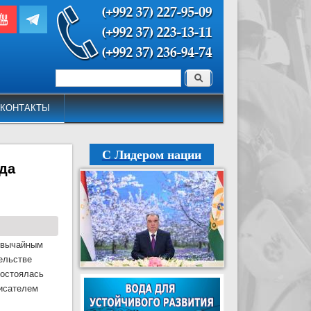
Поиск
Форма поиска
КОНТАКТЫ
С Лидером нации
ода
езвычайным
ельстве
состоялась
писателем