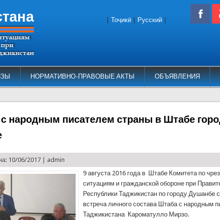
стана
|
Тоҷикӣ
|
Русский
|
ИЗЫ
НОРМАТИВНО-ПРАВОВЫЕ АКТЫ
ОБЪЯВЛЕНИЯ
 с народным писателем страны в Штабе гор
е
а: 10/06/2017 |
admin
9 августа 2016 года в Штабе Комитета по чр
ситуациям и гражданской обороне при Правит
Республики Таджикистан по городу Душанбе 
встреча личного состава Штаба с народным 
Таджикистана Кароматулло Мирзо.