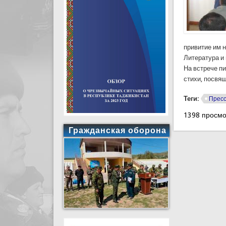
привитие им 
Литература и 
На встрече п
стихи, посвя
Теги:
Пресс
1398 просмо
Гражданская оборона