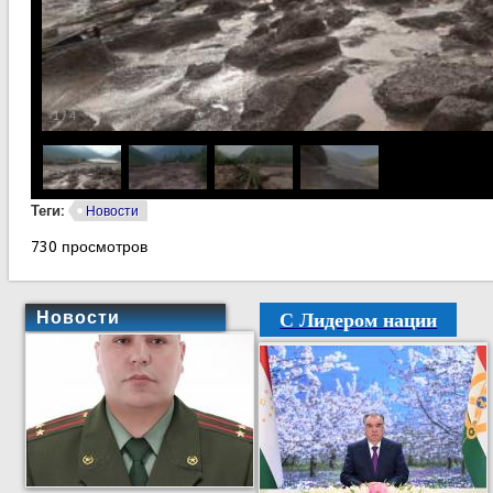
1
/
4
Теги:
Новости
730 просмотров
С Лидером нации
Новости