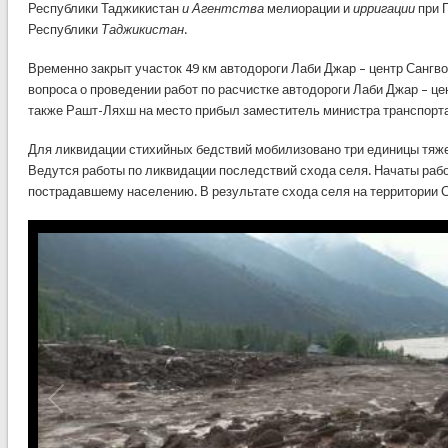
Республики Таджикистан
и Агентства
мелиорации и
ирригации
при 
Республики
Таджикистан
.
Временно закрыт участок 49 км автодороги Лаби Джар – центр Сангво
вопроса о проведении работ по расчистке автодороги Лаби Джар – цен
также Рашт-Ляхш на место прибыл заместитель министра транспорта
Для ликвидации стихийных бедствий мобилизовано три единицы тяже
Ведутся работы по ликвидации последствий схода селя. Начаты раб
пострадавшему населению. В результате схода селя на территории С