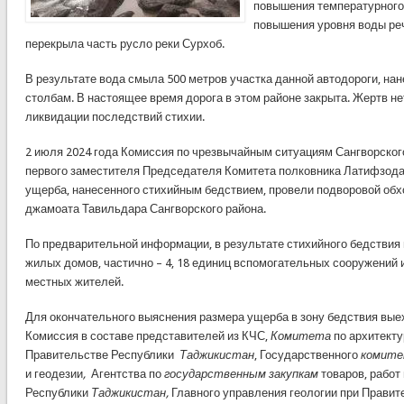
повышения температурного
повышения уровня воды ре
перекрыла часть русло реки Сурхоб.
В результате вода смыла 500 метров участка данной автодороги, на
столбам. В настоящее время дорога в этом районе закрыта. Жертв не
ликвидации последствий стихии.
2 июля 2024 года Комиссия по чрезвычайным ситуациям Сангворског
первого заместителя Председателя Комитета полковника Латифзода
ущерба, нанесенного стихийным бедствием, провели подворовой обхо
джамоата Тавильдара Сангворского района.
По предварительной информации, в результате стихийного бедствия
жилых домов, частично – 4, 18 единиц вспомогательных сооружений 
местных жителей.
Для окончательного выяснения размера ущерба в зону бедствия вые
Комиссия в составе представителей из КЧС,
Комитета
по архитект
Правительстве Республики
Таджикистан
, Государственного
комит
и геодезии
,
Агентства по
государственным закупкам
товаров, работ
Республики
Таджикистан,
Главного управления геологии при Правит