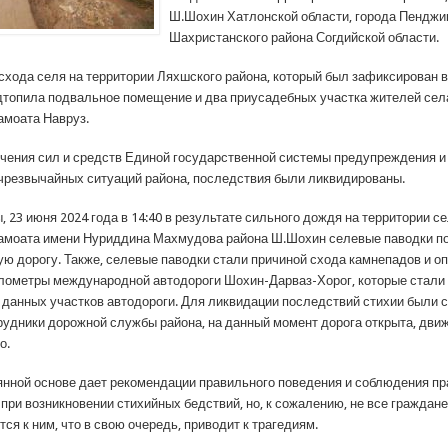
Ш.Шохин Хатлонской области, города Пенджи
Шахристанского района Согдийской области.
 схода селя на территории Ляхшского района, который был зафиксирован в
одтопила подвальное помещение и два приусадебных участка жителей сел
амоата Навруз.
чения сил и средств Единой государственной системы предупреждения и
чрезвычайных ситуаций района, последствия были ликвидированы.
, 23 июня 2024 года в 14:40 в результате сильного дождя на территории с
амоата имени Нуриддина Махмудова района Ш.Шохин селевые паводки п
ю дорогу. Также, селевые паводки стали причиной схода камнепадов и оп
километры международной автодороги Шохин-Дарваз-Хорог, которые стали
 данных участков автодороги. Для ликвидации последствий стихии были 
трудники дорожной службы района, на данный момент дорога открыта, дви
о.
янной основе дает рекомендации правильного поведения и соблюдения п
при возникновении стихийных бедствий, но, к сожалению, не все граждан
я к ним, что в свою очередь, приводит к трагедиям.