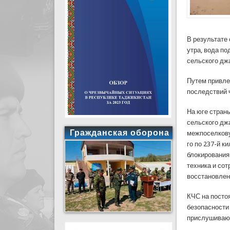
В результате
утра, вода п
сельского дж
Путем привле
последствий 
На юге страны
сельского дж
Гражданская оборона
межпоселкову
го по 237-й 
блокирования
техника и со
восстановлен
КЧС на посто
безопасности 
прислушиваютс