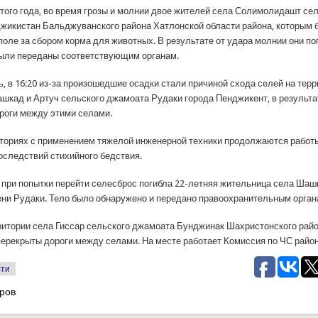
этого года, во время грозы и молнии двое жителей села Солимолидашт се
жикистан Бальджуванского района Хатлонской области района, которым б
поле за сбором корма для животных. В результате от удара молнии они по
были переданы соответствующим органам.
ь, в 16:20 из-за произошедшие осадки стали причиной схода селей на тер
шкад и Артуч сельского джамоата Рудаки города Пенджикент, в результа
роги между этими селами.
иториях с применением тяжелой инженерной техники продолжаются работ
оследствий стихийного бедствия.
 при попытки перейти селесброс погибла 22-летняя жительница села Шаш
ни Рудаки. Тело было обнаружено и передано правоохранительным орган
рритории села Гиссар сельского джамоата Бунджинак Шахристонского райо
перекрыты дороги между селами. На месте работает Комиссия по ЧС район
сти
ров