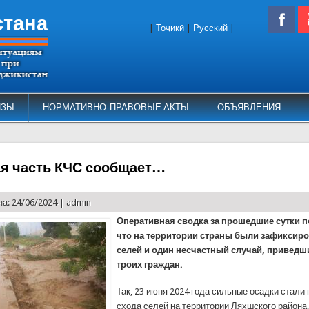
стана
|
Тоҷикӣ
|
Русский
|
ИЗЫ
НОРМАТИВНО-ПРАВОВЫЕ АКТЫ
ОБЪЯВЛЕНИЯ
я часть КЧС сообщает…
а: 24/06/2024 |
admin
Оперативная сводка за прошедшие сутки п
что на территории страны были зафиксир
селей и один несчастный случай, приведш
троих граждан.
Так, 23 июня 2024 года сильные осадки стали
схода селей на территории Ляхшского района,