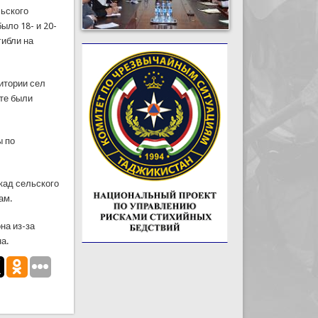
льского
ыло 18- и 20-
гибли на
ритории сел
те были
ы по
кад сельского
ам.
на из-за
а.