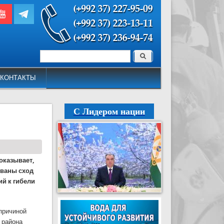
Поиск
Форма поиска
КОНТАКТЫ
С Лидером нации
оказывает,
ованы сход
ий к гибели
 причиной
 района