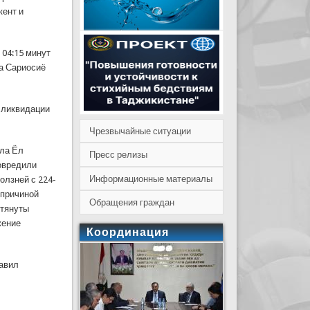
кент и
 04:15 минут
а Сариосиё
 ликвидации
Чрезвычайные ситуации
ела Ёл
Пресс релизы
овредили
Информационные материалы
олзней с 224-
 причиной
Обращения граждан
стянуты
жение
Координация
равил
е