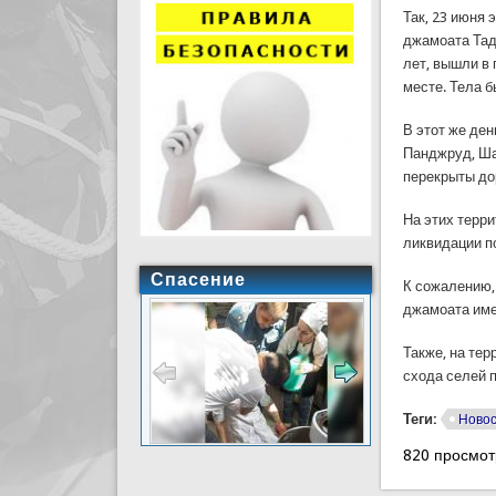
Так, 23 июня 
джамоата Тад
лет, вышли в 
месте. Тела 
В этот же ден
Панджруд, Ша
перекрыты до
На этих терр
ликвидации п
Спасение
К сожалению,
джамоата име
Также, на те
схода селей 
Теги:
Ново
820 просмот