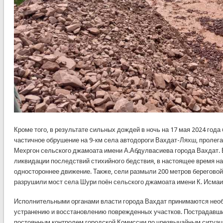
Кроме того, в результате сильных дождей в ночь на 17 мая 2024 год
частичное обрушение на 9-км села автодороги Вахдат-Ляхш, пролег
Мехргон сельского джамоата имени А.Абдулвасиева города Вахдат. 
ликвидации последствий стихийного бедствия, в настоящее время на
одностороннее движение. Также, сели размыли 200 метров береговой
разрушили мост села Шури поён сельского джамоата имени К. Исмаи
Исполнительными органами власти города Вахдат принимаются нео
устранению и восстановлению поврежденных участков. Пострадавши
постоянным контролем городской Комиссии по чрезвычайным ситуаци