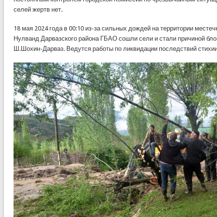
селей жертв нет.
18 мая 2024 года в 00:10 из-за сильных дождей на территории месте
Нулванд Дарвазского района ГБАО сошли сели и стали причиной бло
Ш.Шохин-Дарваз. Ведутся работы по ликвидации последствий стихии