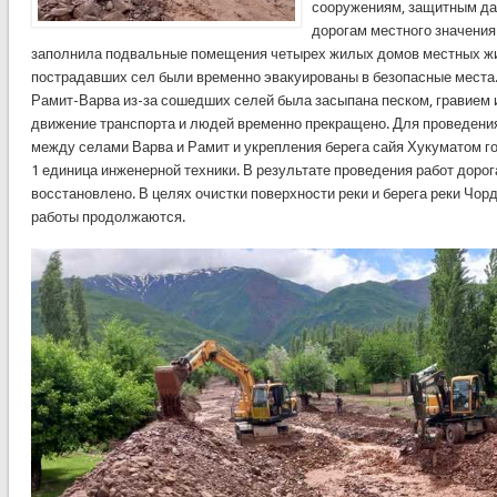
сооружениям, защитным д
дорогам местного значения.
заполнила подвальные помещения четырех жилых домов местных ж
пострадавших сел были временно эвакуированы в безопасные места
Рамит-Варва из-за сошедших селей была засыпана песком, гравием 
движение транспорта и людей временно прекращено. Для проведения
между селами Варва и Рамит и укрепления берега сайя Хукуматом 
1 единица инженерной техники. В результате проведения работ доро
восстановлено. В целях очистки поверхности реки и берега реки Чорд
работы продолжаются.