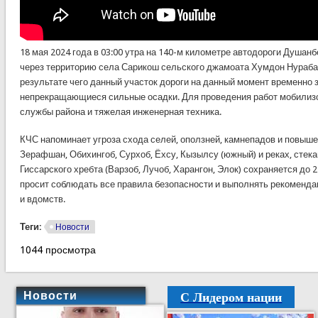
18 мая 2024 года в 03:00 утра на 140-м километре автодороги Душа
через территорию села Сарикош сельского джамоата Хумдон Нурабад
результате чего данный участок дороги на данный момент временно 
непрекращающиеся сильные осадки. Для проведения работ мобилиз
службы района и тяжелая инженерная техника.
КЧС напоминает угроза схода селей, оползней, камнепадов и повыше
Зерафшан, Обихингоб, Сурхоб, Ёхсу, Кызылсу (южный) и реках, сте
Гиссарского хребта (Варзоб, Лучоб, Харангон, Элок) сохраняется до 2
просит соблюдать все правила безопасности и выполнять рекоменд
и вдомств.
Теги:
Новости
1044 просмотра
С Лидером нации
Новости