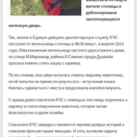
жителя столицы и
деблокировали
захлопнувшуюся
железную дверь.
Так, звонок в Единую дежурно-диспетчерскую службу КЧС
поступил от жительницы столицы в 08:36 минут, 4 апреля 2024
года. Обеспокоенная жительница частного двухэтажного дома
по улице М.Миршакар, района И.Сомони города Душанбе
просила помочь снять кошку с карниза.
По ее словам, она сама пыталась помочь бедному животному,
но её попытки не принесли результата - испуганная кошка
боялась сдвинуться с места и продолжала жалобно мяукать.
С крыши дома спасатели КЧС с помощью лестницы поднялись к
карнизу и сняли измученное животное, которое затем
благополучно отдали хозяйке.
Спасатели КЧС нередко становятся героями добрых историй о
спасении братьев наших меньших. И хоть основная задача