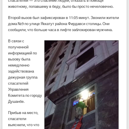
спасателей — это спасение людей, отказать в помощи
животному, попавшему в беду, было бы просто нечеловечно.
Второй вызов был зафиксирован в 11:05 минут. Звонили жители
дома №9 по улице Яккатут района Фирдавси столицы. Они
сообщили, что больше часа в лифте заблокирован мужчина.
В связи с
полученной
информацией по
вызову была
немедленно
задействована
дежурная группа
спасателей
Управления
Комитета по городу
Душанбе.
Прибыв на место,
спасатели
выяснили, что что