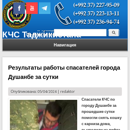
Поиск
КЧС Таджикистана
Форма поиска
Навигация
Результаты работы спасателей города
Душанбе за сутки
Опубликована: 05/04/2024 |
redaktor
Спасатели КЧС по
городу Душанбе за
прошедшие сутки
помогли снять кошку
с карниза дома,
вызволили из лифта