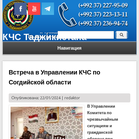
Поиск
КЧС Таджикистана
Форма поиска
Навигация
Встреча в Управлении КЧС по
Согдийской области
Опубликована: 22/01/2024 |
redaktor
В Управлении
Комитета по
чрезвычайным
ситуациям и
гражданской
обороне при