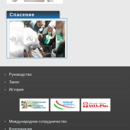
Спасение
Руководство
Закон
История
Международное сотрудничество
Координация