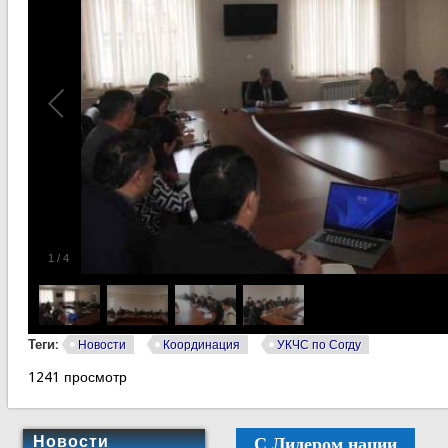
1
/
4
Теги:
Новости
Координация
УКЧС по Согду
1241 просмотр
С Лидером нации
Новости