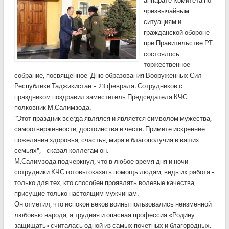
аппарате Комитета по
чрезвычайным
ситуациям и
гражданской обороне
при Правительстве РТ
состоялось
торжественное
собрание, посвященное Дню образования Вооруженных Сил
Республики Таджикистан – 23 февраля. Сотрудников с
праздником поздравил заместитель Председателя КЧС
полковник М.Салимзода.
"Этот праздник всегда являлся и является символом мужества,
самоотверженности, достоинства и чести. Примите искренние
пожелания здоровья, счастья, мира и благополучия в ваших
семьях", - сказал коллегам он.
М.Салимзода подчеркнул, что в любое время дня и ночи
сотрудники КЧС готовы оказать помощь людям, ведь их работа -
только для тех, кто способен проявлять волевые качества,
присущие только настоящим мужчинам.
Он отметил, что испокон веков воины пользовались неизменной
любовью народа, а трудная и опасная профессия «Родину
защищать» считалась одной из самых почетных и благородных.